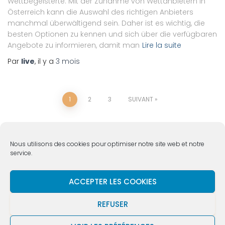
Wettbegeisterte. Mit der Zunahme von Wettanbietern in
Österreich kann die Auswahl des richtigen Anbieters
manchmal überwältigend sein. Daher ist es wichtig, die
besten Optionen zu kennen und sich über die verfügbaren
Angebote zu informieren, damit man
Lire la suite
Par
live
, il y a
3 mois
1
2
3
SUIVANT
Nous utilisons des cookies pour optimiser notre site web et notre
service.
ACCUEIL
VIE DE L’ÉGLISE
QUI SOMMES NOUS ?
ACCEPTER LES COOKIES
REFUSER
MÉDIAS
NOUS SOUTENIR
CONTACT