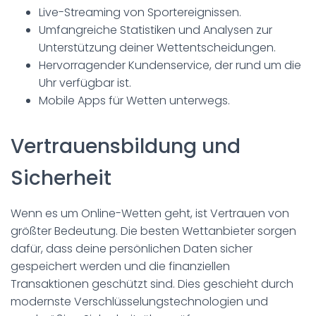
Live-Streaming von Sportereignissen.
Umfangreiche Statistiken und Analysen zur
Unterstützung deiner Wettentscheidungen.
Hervorragender Kundenservice, der rund um die
Uhr verfügbar ist.
Mobile Apps für Wetten unterwegs.
Vertrauensbildung und
Sicherheit
Wenn es um Online-Wetten geht, ist Vertrauen von
größter Bedeutung. Die besten Wettanbieter sorgen
dafür, dass deine persönlichen Daten sicher
gespeichert werden und die finanziellen
Transaktionen geschützt sind. Dies geschieht durch
modernste Verschlüsselungstechnologien und