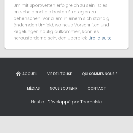
Um mit Sportwetten erfolgreich zu sein, ist es
entscheidend, die besten Strategien zu
beherrschen. Vor allem in einem sich ständig
ändernden Umfeld, wo neue Vorschriften und
Regelungen häufig aufkommen, kann es
herausfordernd sein, den Überblick
Lire la suite
ACCUEIL
VIE DE L’ÉGLISE
QUI SOMMES NOUS ?
MÉDIAS
NOUS SOUTENIR
CONTACT
Hestia | Développé par
ThemeIsle