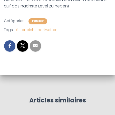
auf das nächste Level zu heben!
Catégories :
PUBLICK
Tags:
österreich sportwetten
Articles similaires