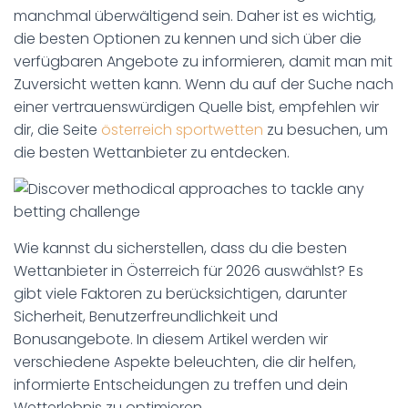
manchmal überwältigend sein. Daher ist es wichtig,
die besten Optionen zu kennen und sich über die
verfügbaren Angebote zu informieren, damit man mit
Zuversicht wetten kann. Wenn du auf der Suche nach
einer vertrauenswürdigen Quelle bist, empfehlen wir
dir, die Seite
österreich sportwetten
zu besuchen, um
die besten Wettanbieter zu entdecken.
Wie kannst du sicherstellen, dass du die besten
Wettanbieter in Österreich für 2026 auswählst? Es
gibt viele Faktoren zu berücksichtigen, darunter
Sicherheit, Benutzerfreundlichkeit und
Bonusangebote. In diesem Artikel werden wir
verschiedene Aspekte beleuchten, die dir helfen,
informierte Entscheidungen zu treffen und dein
Wetterlebnis zu optimieren.