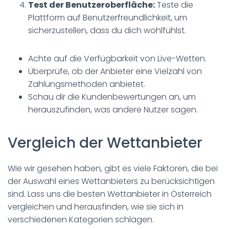
Test der Benutzeroberfläche:
Teste die
Plattform auf Benutzerfreundlichkeit, um
sicherzustellen, dass du dich wohlfühlst.
Achte auf die Verfügbarkeit von Live-Wetten.
Überprüfe, ob der Anbieter eine Vielzahl von
Zahlungsmethoden anbietet.
Schau dir die Kundenbewertungen an, um
herauszufinden, was andere Nutzer sagen.
Vergleich der Wettanbieter
Wie wir gesehen haben, gibt es viele Faktoren, die bei
der Auswahl eines Wettanbieters zu berücksichtigen
sind. Lass uns die besten Wettanbieter in Österreich
vergleichen und herausfinden, wie sie sich in
verschiedenen Kategorien schlagen.