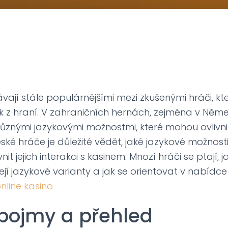
ávají stále populárnějšími mezi zkušenými hráči, kte
ek z hraní. V zahraničních hernách, zejména v Něme
ůznými jazykovými možnostmi, které mohou ovlivnit 
ské hráče je důležité vědět, jaké jazykové možnosti 
nit jejich interakci s kasinem. Mnozí hráči se ptají,
jí jazykové varianty a jak se orientovat v nabídc
line kasino
 pojmy a přehled