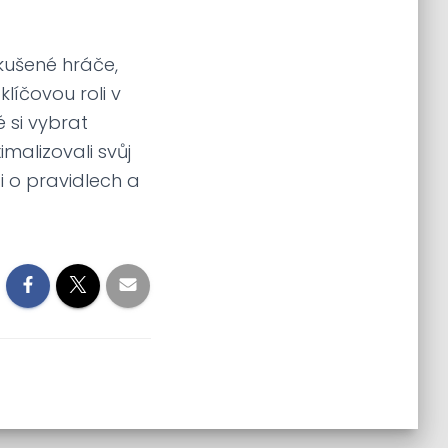
zkušené hráče,
klíčovou roli v
é si vybrat
imalizovali svůj
ti o pravidlech a