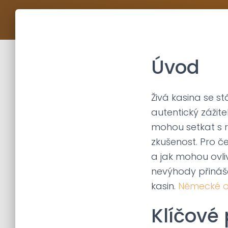
Úvod
Živá kasina se st
autentický zážit
mohou setkat s r
zkušenost. Pro če
a jak mohou ovliv
nevýhody přináše
kasin.
Německé on
Klíčové