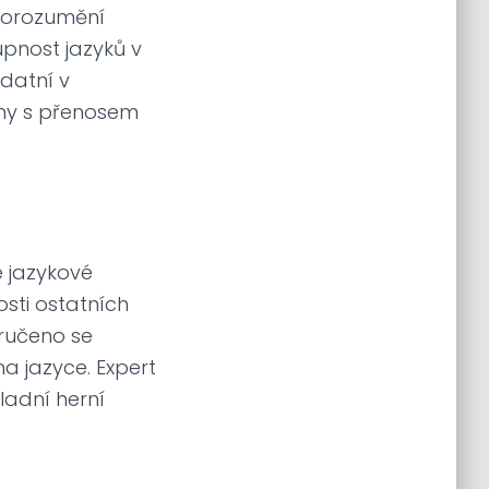
 porozumění
pnost jazyků v
zdatní v
émy s přenosem
é jazykové
osti ostatních
poručeno se
na jazyce. Expert
ladní herní