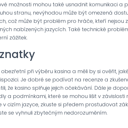
ykové možnosti mohou také usnadnit komunikaci a
ruhou stranu, nevýhodou může být omezená dostu
ch, což může být problém pro hráče, kteří nejsou 
jiných nabízených jazycích. Také technické probl
rní zážitek.
oznatky
 obezřetní při výběru kasina a měli by si ověřit, jak
dispozici. Je dobré se podívat na recenze a zkušen
stili, že kasino splňuje jejich očekávání. Dále je do
ly a podmínkami, které se mohou lišit v závislosti 
te v cizím jazyce, zkuste si předem prostudovat zák
yste se vyhnuli zbytečným nedorozuměním.