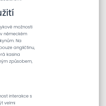
žití
zykové možnosti
je v německém
okynům. Na
pouze angličtinu,
erá kasina
emným způsobem,
ost interakce s
ýt velmi