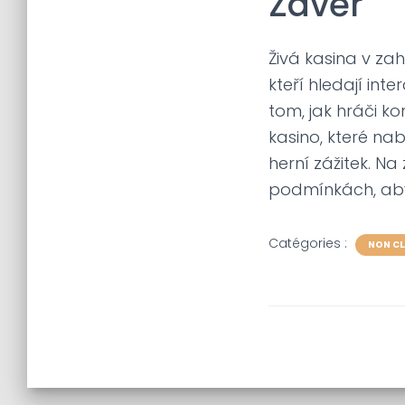
Závěr
Živá kasina v za
kteří hledají inte
tom, jak hráči ko
kasino, které nab
herní zážitek. Na
podmínkách, abys
Catégories :
NON CL