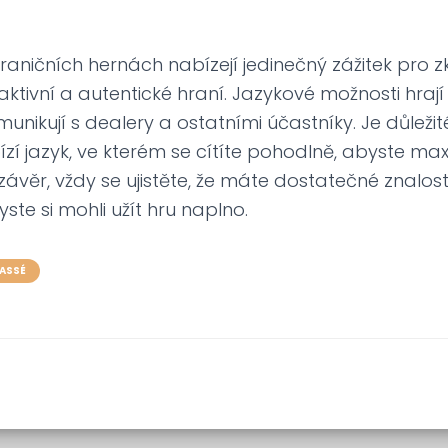
hraničních hernách nabízejí jedinečný zážitek pro 
raktivní a autentické hraní. Jazykové možnosti hrají 
munikují s dealery a ostatními účastníky. Je důležit
ízí jazyk, ve kterém se cítíte pohodlně, abyste max
 závěr, vždy se ujistěte, že máte dostatečné znalos
te si mohli užít hru naplno.
ASSÉ