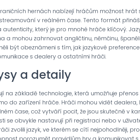
hraničních hernách nabízejí hráčům možnost hrát s
streamování v reálném čase. Tento formát přináší
a autenticity, který je pro mnohé hráče klíčový. Ja
sina a mohou zahrnovat angličtinu, němčinu, španělš
měli být obeznámeni s tím, jak jazykové preference o
komunikace s dealery a ostatními hráči.
ysy a detaily
ují na základě technologie, která umožňuje přenos 
mo do zařízení hráče. Hráči mohou vidět dealera, k
lném čase, což vytváří pocit, že jsou skutečně v 
 se obvykle nastavují při registraci nebo v uživate
ráči zvolili jazyk, ve kterém se cítí nejpohodlněji, p
schopnost porozumět pravidlům hry a komunikovat s