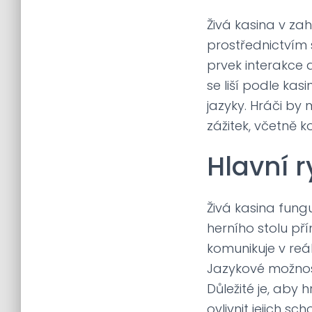
Živá kasina v za
prostřednictvím 
prvek interakce 
se liší podle ka
jazyky. Hráči by 
zážitek, včetně 
Hlavní r
Živá kasina fung
herního stolu pří
komunikuje v reá
Jazykové možnosti
Důležité je, aby h
ovlivnit jejich 