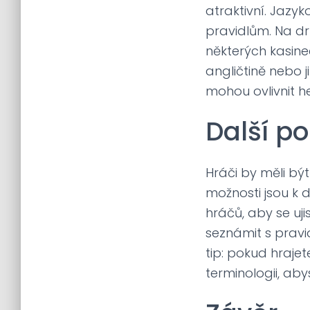
atraktivní. Jaz
pravidlům. Na d
některých kasine
angličtině nebo 
mohou ovlivnit he
Další p
Hráči by měli být
možnosti jsou k 
hráčů, aby se uji
seznámit s pravid
tip: pokud hraje
terminologii, ab