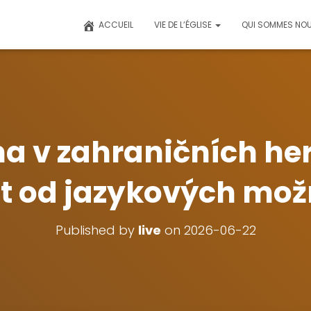
ACCUEIL
VIE DE L’ÉGLISE
QUI SOMMES NOU
na v zahraničních he
t od jazykových mož
Published by
live
on
2026-06-22