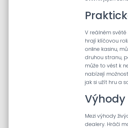
Praktick
V reálném světě 
hrají klíčovou r
online kasinu, 
druhou stranu, p
může to vést k n
nabízejí možnost
jak si užít hru a s
Výhody
Mezi výhody živý
dealery. Hráči ma