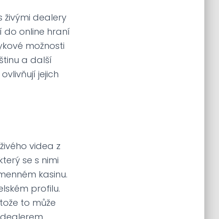
 živými dealery
 do online hraní
zykové možnosti
tinu a další
vlivňují jejich
živého videa z
terý se s nimi
kamenném kasinu.
lském profilu.
rotože to může
 dealerem.