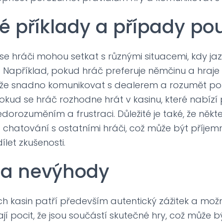
é příklady a případy pou
se hráči mohou setkat s různými situacemi, kdy ja
oli. Například, pokud hráč preferuje němčinu a hra
může snadno komunikovat s dealerem a rozumět p
okud se hráč rozhodne hrát v kasinu, které nabízí 
edorozuměním a frustraci. Důležité je také, že někt
 chatování s ostatními hráči, což může být příj
dílet zkušenosti.
 a nevýhody
ch kasin patří především autentický zážitek a možn
jí pocit, že jsou součástí skutečné hry, což může b