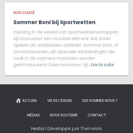
NON CLASSÉ
Sommer Boni bij Sportwetten
Inleiding In de wereld van sportweddenschappen
zijn bonussen een cruciaal element dat zowel
spelers als aanbieders aantrekt. Sommer Boni, of
zomerbonussen, zijn speciale aanbiedingen die
vaak in de warmere maanden worden
geïntroduceerd. Deze bonussen zijn
Lire la suite
ACCUEIL
VIE DE L’ÉGLISE
QUI SOMMES NOUS ?
MÉDIAS
NOUS SOUTENIR
CONTACT
Hestia | Développé par
ThemeIsle