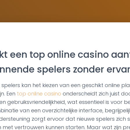
 een top online casino aant
nnende spelers zonder erva
 spelers kan het kiezen van een geschikt online pl
jn. Een
top online casino
onderscheidt zich juist do
en gebruiksvriendelijkheid, wat essentieel is voor 
inatie van een overzichtelijke interface, begrijpeli
rsteuning zorgt ervoor dat nieuwe spelers zich s
met vertrouwen kunnen starten. Maar wat zijn pr