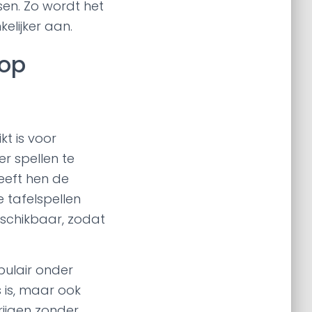
sen. Zo wordt het
elijker aan.
 op
t is voor
er spellen te
eeft hen de
e tafelspellen
eschikbaar, zodat
opulair onder
 is, maar ook
rijgen zonder