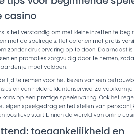
e tips voor beginnende spele
e casino
 is het verstandig om met kleine inzetten te begi
en met de spelregels. Het oefenen met gratis versi
m zonder druk ervaring op te doen. Daarnaast is
en en promoties zorgvuldig door te nemen, zodat
aarden je moet voldoen.
 de tijd te nemen voor het kiezen van een betrouw
ies en een heldere klantenservice. Zo voorkom je t
e kans op een prettige speelervaring. Ook het reg
t eigen speelgedrag en het stellen van persoonli
n positieve start binnen de wereld van online casi
tend: toegankelijkheid en