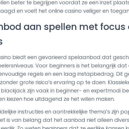
ellen beter te begrijpen voordat ze een inzet plaat
aagd en voelt het online casino veiliger en toegank
nbod aan spellen met focus
s
asino biedt een gevarieerd spelaanbod dat geschik
lersniveaus. Voor beginners is het belangrijk dat 
eenvoudige regels en een laag instapbedrag. Dit g
onder grote risico’s ervaring op te doen. Klassiek
n blackjack zijn vaak in beginner- en expertmodi b
nen kiezen hoe uitdagend ze het willen maken.
delijke instructies en aantrekkelijke thema’s zijn p
Het is van belang dat het aanbod niet alleen divers
erlijk. Zo weten beginners dat ze eerlijke kansen k