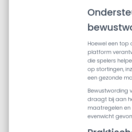
Onderste
bewustwor
Hoewel een top on
platform verantw
die spelers help
op stortingen, i
een gezonde man
Bewustwording va
draagt bij aan 
maatregelen en 
evenwicht gevond