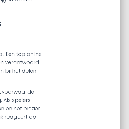
s
. Een top online
 en verantwoord
n bij het delen
nusvoorwaarden
 Als spelers
n en het plezier
ijk reageert op