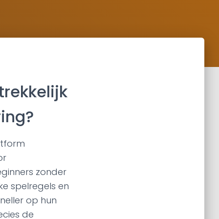
rekkelijk
ring?
atform
or
beginners zonder
jke spelregels en
neller op hun
ecies de