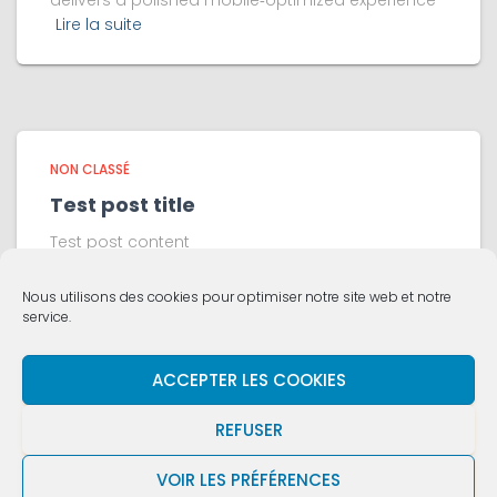
delivers a polished mobile‑optimized experience
Lire la suite
NON CLASSÉ
Test post title
Test post content
Nous utilisons des cookies pour optimiser notre site web et notre
service.
ACCUEIL
VIE DE L’ÉGLISE
QUI SOMMES NOUS ?
ACCEPTER LES COOKIES
REFUSER
MÉDIAS
NOUS SOUTENIR
CONTACT
VOIR LES PRÉFÉRENCES
Hestia | Développé par
ThemeIsle