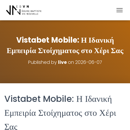
OUVRI
Vistabet Mobile: Η Ιδανική
Εμπειρία Στοίχηματος στο Χέρι Σας
Published by
live
on
2026-06-07
Vistabet Mobile: Η Ιδανική
Εμπειρία Στοίχηματος στο Χέρι
Σας