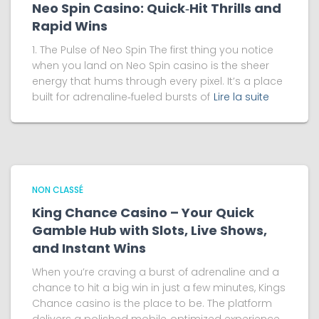
Neo Spin Casino: Quick‑Hit Thrills and
Rapid Wins
1. The Pulse of Neo Spin The first thing you notice
when you land on Neo Spin casino is the sheer
energy that hums through every pixel. It’s a place
built for adrenaline‑fueled bursts of
Lire la suite
NON CLASSÉ
King Chance Casino – Your Quick
Gamble Hub with Slots, Live Shows,
and Instant Wins
When you’re craving a burst of adrenaline and a
chance to hit a big win in just a few minutes, Kings
Chance casino is the place to be. The platform