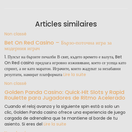
Articles similaires
Non classé
Bet On Red Casino – Бързо‑поточна игра за
модерния играч
1. Пулсът на бързите печалби В свят, където времето е валута, Bet
On Red casino предлага игровно изживяване, което се усеща като
спринт, а не като маратон. Играчите, които жадуват за незабавни
резултати, намират платформата
Lire la suite
Non classé
Golden Panda Casino: Quick‑Hit Slots y Rapid
Roulette para Jugadores de Ritmo Acelerado
Cuando el reloj avanza y la siguiente spin está a solo un
clic, Golden Panda casino ofrece una experiencia de juego
cargada de adrenalina que te mantiene al borde de tu
asiento. Si eres del
Lire la suite