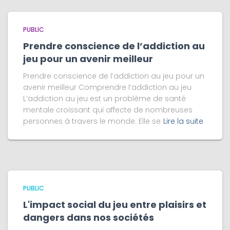
PUBLIC
Prendre conscience de l’addiction au
jeu pour un avenir meilleur
Prendre conscience de l’addiction au jeu pour un
avenir meilleur Comprendre l’addiction au jeu
L’addiction au jeu est un problème de santé
mentale croissant qui affecte de nombreuses
personnes à travers le monde. Elle se
Lire la suite
PUBLIC
L'impact social du jeu entre plaisirs et
dangers dans nos sociétés