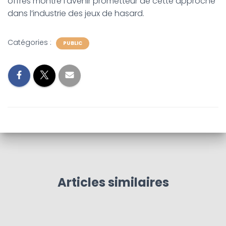
offres montre l’avenir prometteur de cette approche
dans l’industrie des jeux de hasard.
Catégories :
PUBLIC
Articles similaires