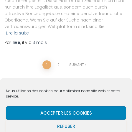
zusammengestellt. Diese Plattformen zeichnen sich nicht
nur durch ihre Legalität aus, sondern auch durch
attraktive Bonusangebote und eine benutzerfreundliche
Oberfläche. Wenn Sie auf der Suche nach einer
vertrauenswürdigen Wettplattform sind, sind Sie
Lire la suite
Par
live
, il y a
3 mois
1
2
SUIVANT
Nous utilisons des cookies pour optimiser notre site web et notre
service.
ACCUEIL
VIE DE L’ÉGLISE
QUI SOMMES NOUS ?
ACCEPTER LES COOKIES
REFUSER
MÉDIAS
NOUS SOUTENIR
CONTACT