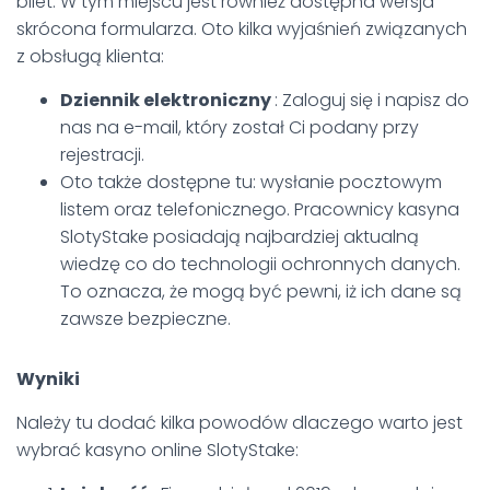
bilet. W tym miejscu jest również dostępna wersja
skrócona formularza. Oto kilka wyjaśnień związanych
z obsługą klienta:
Dziennik elektroniczny
: Zaloguj się i napisz do
nas na e-mail, który został Ci podany przy
rejestracji.
Oto także dostępne tu: wysłanie pocztowym
listem oraz telefonicznego. Pracownicy kasyna
SlotyStake posiadają najbardziej aktualną
wiedzę co do technologii ochronnych danych.
To oznacza, że mogą być pewni, iż ich dane są
zawsze bezpieczne.
Wyniki
Należy tu dodać kilka powodów dlaczego warto jest
wybrać kasyno online SlotyStake: