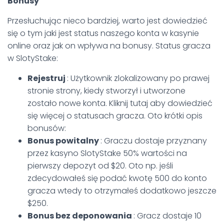
Bonusy
Przesłuchując nieco bardziej, warto jest dowiedzieć
się o tym jaki jest status naszego konta w kasynie
online oraz jak on wpływa na bonusy. Status gracza
w SlotyStake:
Rejestruj
: Użytkownik zlokalizowany po prawej
stronie strony, kiedy stworzył i utworzone
zostało nowe konta. Kliknij tutaj aby dowiedzieć
się więcej o statusach gracza. Oto krótki opis
bonusów:
Bonus powitalny
: Graczu dostaje przyznany
przez kasyno SlotyStake 50% wartości na
pierwszy depozyt od $20. Oto np. jeśli
zdecydowałeś się podać kwotę 500 do konto
gracza wtedy to otrzymałeś dodatkowo jeszcze
$250.
Bonus bez deponowania
: Gracz dostaje 10