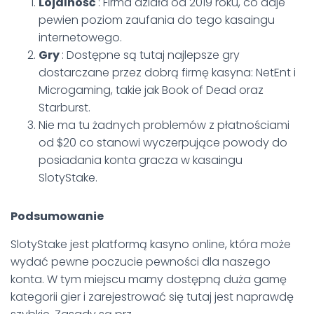
Lojalność
: Firma działa od 2019 roku, co daje
pewien poziom zaufania do tego kasaingu
internetowego.
Gry
: Dostępne są tutaj najlepsze gry
dostarczane przez dobrą firmę kasyna: NetEnt i
Microgaming, takie jak Book of Dead oraz
Starburst.
Nie ma tu żadnych problemów z płatnościami
od $20 co stanowi wyczerpujące powody do
posiadania konta gracza w kasaingu
SlotyStake.
Podsumowanie
SlotyStake jest platformą kasyno online, która może
wydać pewne poczucie pewności dla naszego
konta. W tym miejscu mamy dostępną duża gamę
kategorii gier i zarejestrować się tutaj jest naprawdę