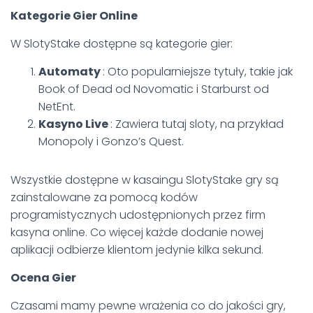
Kategorie Gier Online
W SlotyStake dostępne są kategorie gier:
Automaty
: Oto popularniejsze tytuły, takie jak
Book of Dead od Novomatic i Starburst od
NetEnt.
Kasyno Live
: Zawiera tutaj sloty, na przykład
Monopoly i Gonzo’s Quest.
Wszystkie dostępne w kasaingu SlotyStake gry są
zainstalowane za pomocą kodów
programistycznych udostępnionych przez firm
kasyna online. Co więcej każde dodanie nowej
aplikacji odbierze klientom jedynie kilka sekund.
Ocena Gier
Czasami mamy pewne wrażenia co do jakości gry,