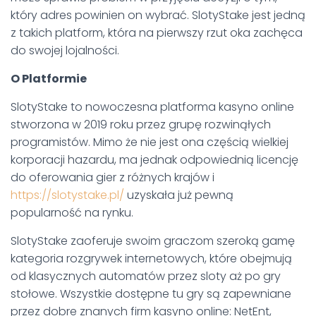
który adres powinien on wybrać. SlotyStake jest jedną
z takich platform, która na pierwszy rzut oka zachęca
do swojej lojalności.
O Platformie
SlotyStake to nowoczesna platforma kasyno online
stworzona w 2019 roku przez grupę rozwinąłych
programistów. Mimo że nie jest ona częścią wielkiej
korporacji hazardu, ma jednak odpowiednią licencję
do oferowania gier z różnych krajów i
https://slotystake.pl/
uzyskała już pewną
popularność na rynku.
SlotyStake zaoferuje swoim graczom szeroką gamę
kategoria rozgrywek internetowych, które obejmują
od klasycznych automatów przez sloty aż po gry
stołowe. Wszystkie dostępne tu gry są zapewniane
przez dobre znanych firm kasyno online: NetEnt,