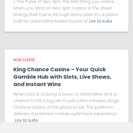
1. The Pulse of Neo Spin The first thing you notice
when you land on Neo Spin casino is the sheer
energy that hums through every pixel. It’s a place
built for adrenaline‑fueled bursts of
Lire la suite
NON CLASSÉ
King Chance Casino – Your Quick
Gamble Hub with Slots, Live Shows,
and Instant Wins
When you’re craving a burst of adrenaline and a
chance to hit a big win in just a few minutes, Kings
Chance casino is the place to be. The platform
delivers a polished mobile‑optimized experience
Lire la suite