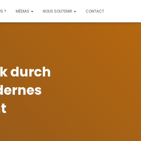
S ?
MÉDIAS
NOUS SOUTENIR
CONTACT
ik durch
dernes
t