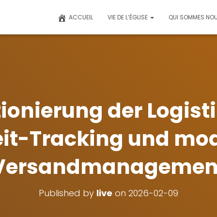
ACCUEIL
VIE DE L’ÉGLISE
QUI SOMMES NOU
ionierung der Logist
eit-Tracking und mo
Versandmanagemen
Published by
live
on
2026-02-09