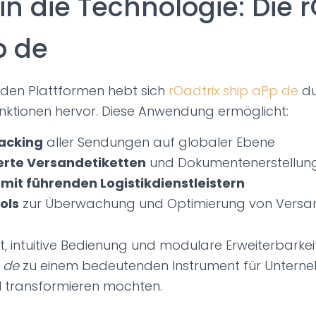
 in die Technologie: Die 
p de
nden Plattformen hebt sich
rOadtrix ship aPp de
du
ktionen hervor. Diese Anwendung ermöglicht:
racking
aller Sendungen auf globaler Ebene
erte Versandetiketten
und Dokumentenerstellun
 mit führenden Logistikdienstleistern
ols
zur Überwachung und Optimierung von Versa
tät, intuitive Bedienung und modulare Erweiterbark
p de
zu einem bedeutenden Instrument für Unterneh
al transformieren möchten.