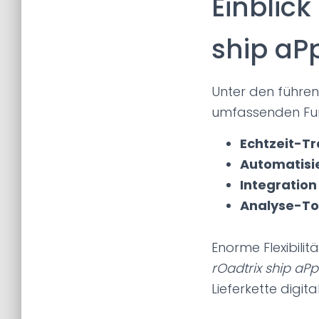
Einblick
ship aP
Unter den führe
umfassenden Fun
Echtzeit-T
Automatisi
Integration
Analyse-To
Enorme Flexibili
rOadtrix ship aP
Lieferkette digit