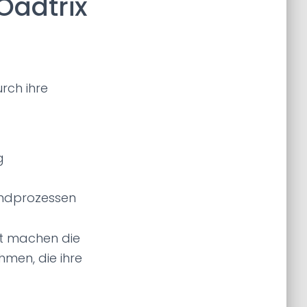
rOadtrix
rch ihre
g
ndprozessen
eit machen die
men, die ihre