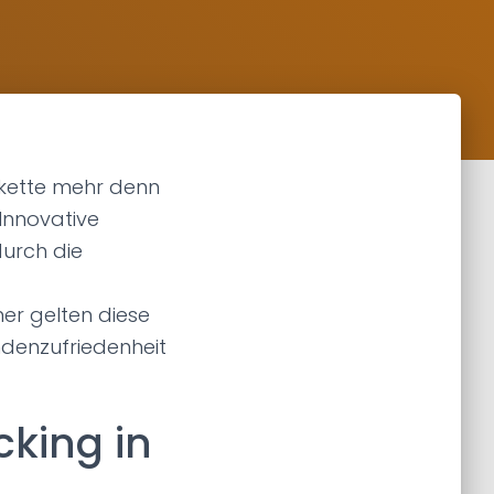
ferkette mehr denn
Innovative
durch die
r gelten diese
ndenzufriedenheit
cking in