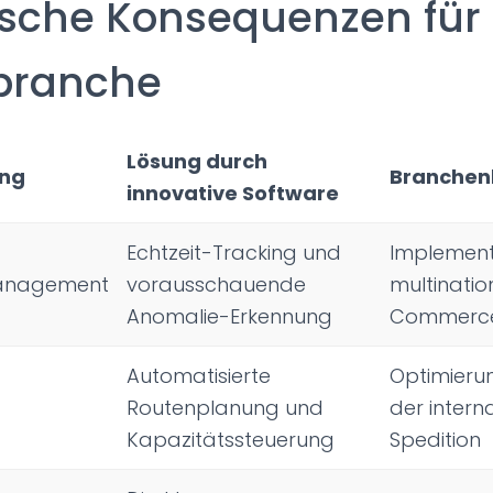
ische Konsequenzen für 
kbranche
Lösung durch
ung
Branchenb
innovative Software
Echtzeit-Tracking und
Implement
anagement
vorausschauende
multinatio
Anomalie-Erkennung
Commerce
Automatisierte
Optimierun
Routenplanung und
der intern
Kapazitätssteuerung
Spedition