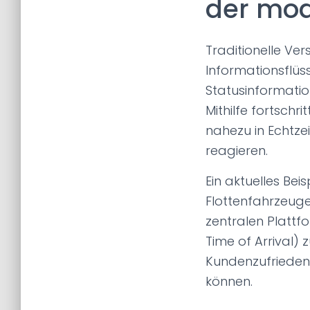
der mod
Traditionelle V
Informationsflüs
Statusinformatio
Mithilfe fortsch
nahezu in Echtzei
reagieren.
Ein aktuelles Bei
Flottenfahrzeugen
zentralen Plattf
Time of Arrival) 
Kundenzufriedenh
können.