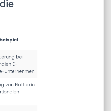
die
eispiel
ierung bei
nalen E-
-Unternehmen
g von Flotten in
ationalen