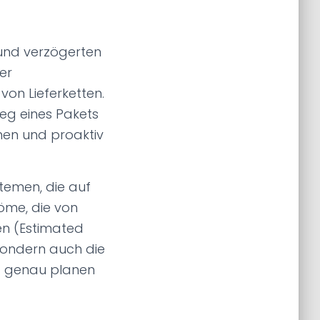
und verzögerten
er
von Lieferketten.
Weg eines Pakets
nnen und proaktiv
stemen, die auf
röme, die von
en (Estimated
 sondern auch die
ng genau planen