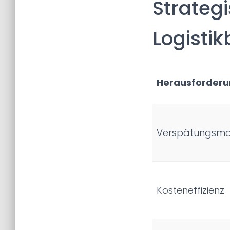
Strateg
Logisti
Herausforder
Verspätungsm
Kosteneffizienz