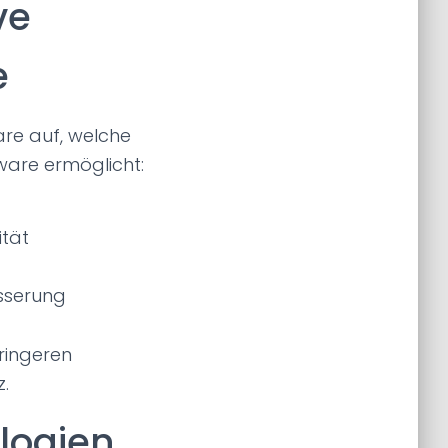
ve
e
re auf, welche
ware ermöglicht:
ität
esserung
eringeren
z.
logien