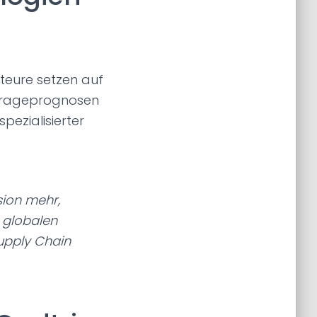
kteure setzen auf
hfrageprognosen
pezialisierter
sion mehr,
 globalen
upply Chain