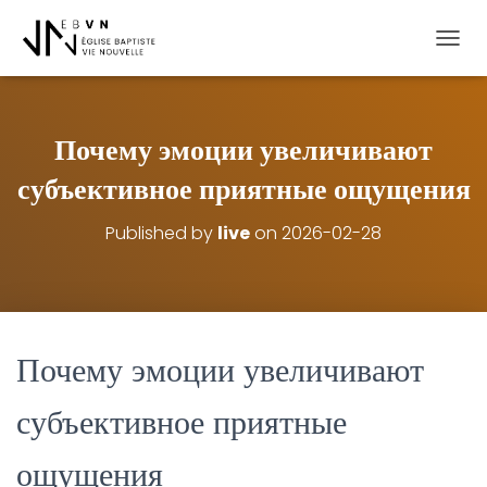
OUVRI
Почему эмоции увеличивают
субъективное приятные ощущения
Published by
live
on
2026-02-28
Почему эмоции увеличивают
субъективное приятные
ощущения