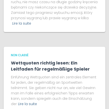
ruchu, nie masz czasu na długie godziny kręcenia
bębnami czy niekończące się drzewka decyzyjne.
Zamiast tego pragniesz wybuchu emocji, który
przynosi wygraną lub prawie wygraną w kilka
Lire la suite
NON CLASSÉ
Wettquoten richtig lesen: Ein
Leitfaden für regelmäßige Spieler
Einführung Wettquoten sind ein zentrales Element
für jeden, der regelmäßig an Sportwetten
teilnimmt. Sie geben nicht nur an, wie viel Gewinn
man im Falle eines erfolgreichen Tipps erwarten
kann, sondern spiegeln auch die Einschätzung
der
Lire la suite