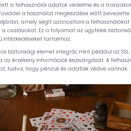
ezett a felhasználói adatok védelme és a tranzakc
ó roviddel a használat megkezdése előtt bevezett
ljárást, amely segít azonosítani a felhasználókat
a csalásokat. Ez a folyamat az ügyfelek bizton
rú intézkedéseket tartalmaz.
s biztonsági elemet integrál, mint például az SSL t
az érzékeny információk kiszivárgását. A felhas
at, tudva, hogy pénzük és adataik védve vannak.