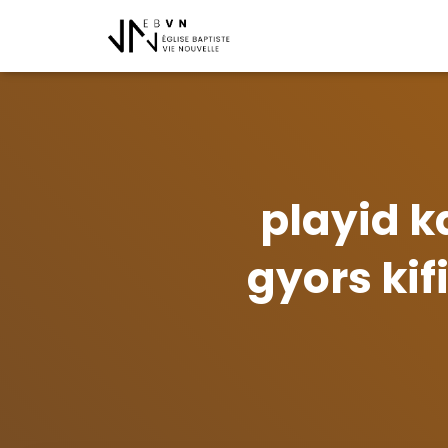
playid k
gyors ki