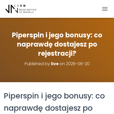
OUVRI
Piperspin i jego bonusy: co
naprawdę dostajesz po
rejestracji?
Published by
live
on
2026-06-20
Piperspin i jego bonusy: co
naprawdę dostajesz po