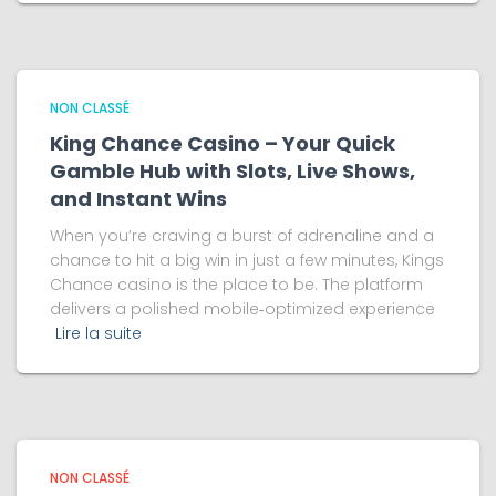
NON CLASSÉ
King Chance Casino – Your Quick
Gamble Hub with Slots, Live Shows,
and Instant Wins
When you’re craving a burst of adrenaline and a
chance to hit a big win in just a few minutes, Kings
Chance casino is the place to be. The platform
delivers a polished mobile‑optimized experience
Lire la suite
NON CLASSÉ