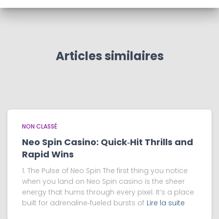
Articles similaires
NON CLASSÉ
Neo Spin Casino: Quick‑Hit Thrills and
Rapid Wins
1. The Pulse of Neo Spin The first thing you notice
when you land on Neo Spin casino is the sheer
energy that hums through every pixel. It’s a place
built for adrenaline‑fueled bursts of
Lire la suite