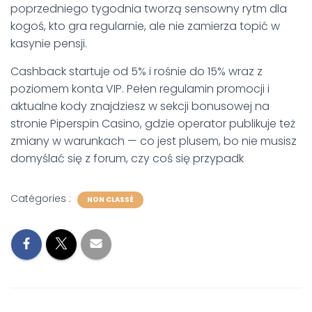
poprzedniego tygodnia tworzą sensowny rytm dla
kogoś, kto gra regularnie, ale nie zamierza topić w
kasynie pensji.
Cashback startuje od 5% i rośnie do 15% wraz z
poziomem konta VIP. Pełen regulamin promocji i
aktualne kody znajdziesz w sekcji bonusowej na
stronie Piperspin Casino, gdzie operator publikuje też
zmiany w warunkach — co jest plusem, bo nie musisz
domyślać się z forum, czy coś się przypadk
Catégories :
NON CLASSÉ