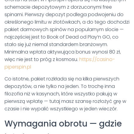
schemacie depozytowym z dorzuconymi free
spinami. Pierwszy depozyt podlega podwojeniu do
określonego limitu w złotówkach, a do tego dochodzi
pakiet darmowych spinów na popularnym slocie —
najczęściej jest to Book of Dead od Play’n GO, co
stało się już niemal standardem branżowym.
Minimalna wpłata aktywująca bonus wynosi 80 zł,
więc nie jest to próg z kosmosu.
https://casino-
piperspin.pl
Co istotne, pakiet rozkłada się na kilka pierwszych
depozytów, a nie tylko na jeden. To trochę inna
filozofia niż w kasynach, które wszystko pakują w
pierwszą wpłatę — tutaj masz szansę rozłożyć grę w
czasie i nie wypalić wszystkiego w jeden wieczór.
Wymagania obrotu — gdzie