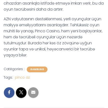
cihazdan asanlıqla istifadə etməyə imkan verir, bu da
oyun təcrübəsini daha da artırır.
AZN valyutasının dəstəklənməsi, yerli oyunçular üçün
maliyyə əməliyyatlarını asanlaşdırır. Təhlükəsiz oyun
mühiti ilə yanaşı, Pinco Casino, həm yeni başlayanlar,
həm də təcrübəli oyunçular üçün nəzərdə
tutulmuşdur. Burada hər kəs öz zövqünə uyğun
oyunlar tapa və unikal, həyəcanverici bir təcrübə
yaşaya bilər.
Catégories :
GAMBLING
Tags:
pinco az