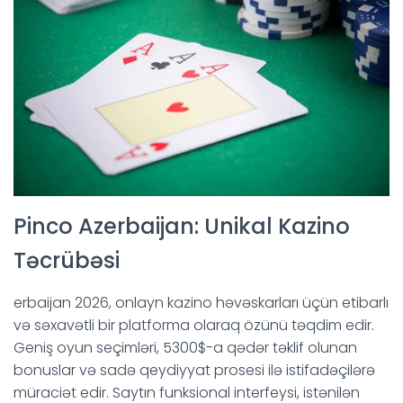
Pinco Azerbaijan: Unikal Kazino
Təcrübəsi
erbaijan 2026, onlayn kazino həvəskarları üçün etibarlı
və səxavətli bir platforma olaraq özünü təqdim edir.
Geniş oyun seçimləri, 5300$-a qədər təklif olunan
bonuslar və sadə qeydiyyat prosesi ilə istifadəçilərə
müraciət edir. Saytın funksional interfeysi, istənilən