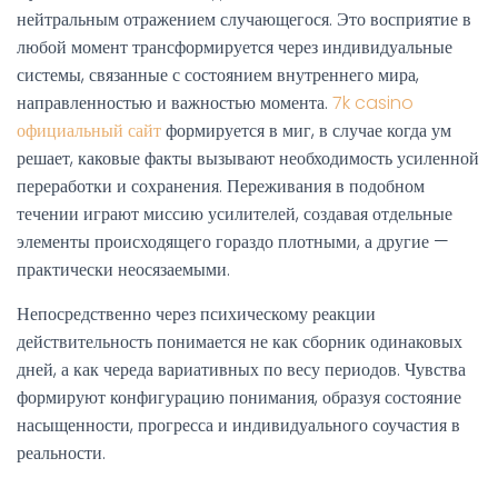
нейтральным отражением случающегося. Это восприятие в
любой момент трансформируется через индивидуальные
системы, связанные с состоянием внутреннего мира,
направленностью и важностью момента.
7k casino
официальный сайт
формируется в миг, в случае когда ум
решает, каковые факты вызывают необходимость усиленной
переработки и сохранения. Переживания в подобном
течении играют миссию усилителей, создавая отдельные
элементы происходящего гораздо плотными, а другие —
практически неосязаемыми.
Непосредственно через психическому реакции
действительность понимается не как сборник одинаковых
дней, а как череда вариативных по весу периодов. Чувства
формируют конфигурацию понимания, образуя состояние
насыщенности, прогресса и индивидуального соучастия в
реальности.