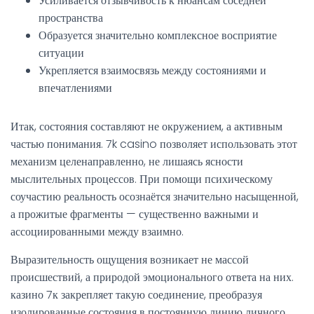
Усиливается отзывчивость к нюансам соседней
пространства
Образуется значительно комплексное восприятие
ситуации
Укрепляется взаимосвязь между состояниями и
впечатлениями
Итак, состояния составляют не окружением, а активным
частью понимания. 7k casino позволяет использовать этот
механизм целенаправленно, не лишаясь ясности
мыслительных процессов. При помощи психическому
соучастию реальность осознаётся значительно насыщенной,
а прожитые фрагменты — существенно важными и
ассоциированными между взаимно.
Выразительность ощущения возникает не массой
происшествий, а природой эмоционального ответа на них.
казино 7к закрепляет такую соединение, преобразуя
изолированные состояния в постоянную линию личного