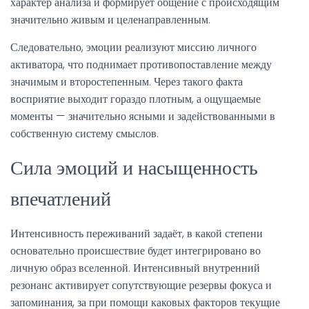
характер анализа и формирует общение с происходящим
значительно живым и целенаправленным.
Следовательно, эмоции реализуют миссию личного
активатора, что поднимает противопоставление между
значимым и второстепенным. Через такого факта
восприятие выходит гораздо плотным, а ощущаемые
моменты — значительно ясными и задействованными в
собственную систему смыслов.
Сила эмоций и насыщенность
впечатлений
Интенсивность переживаний задаёт, в какой степени
основательно происшествие будет интегрировано во
личную образ вселенной. Интенсивный внутренний
резонанс активирует сопутствующие резервы фокуса и
запоминания, за при помощи каковых факторов текущие