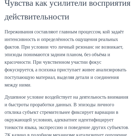
Чувства как усилители восприятия
действительности
Переживания составляют главным процессом, кой задаёт
интенсивность и определённость ощущения реальных
фактов. При условии что личный резонанс не возникает,
эпизоды понимаются задним планом, без объёма и
красочности. При чувственном участии фокус
фокусируется, а психика приступает живее анализировать
поступающую материал, выделяя детали и соединения
между ними.
Душевное условие воздействует на деятельность внимания
и быстроты проработки данных. В эпизоды личного
отклика субъект стремительнее фиксирует вариации в
окружающей условиях, адекватнее идентифицирует
тонкости языка, экспрессию и поведение других субъектов.
7К казино в подобном механизме катализирует ощущение