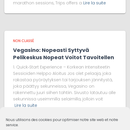
marathon sessions, Trips offers a
Lire la suite
NON CLASSÉ
Vegasino: Nopeasti Syttyvä
Pelikeskus Nopeat Voitot Tavoitellen
1. Quick‑Start Experience – Korkean Intensiteetin
Sessioiden Helppo Aloitus Jos olet pelaaja, joka
rakastaa pyöräytyksen tai tarjouksen jännitystä,
joka päättyy sekunneissa, Vegasino on
rakennettu juuri siihen tahtiin. Sivusto latautuu alle
sekunnissa useimmilla selaimilla, jolloin voit
Lire la suite
Nous utilisons des cookies pour optimiser notre site web et notre
service.