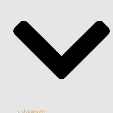
LIVE @ EBVN