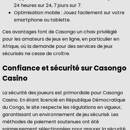
24 heures sur 24, 7 jours sur 7.
Optimisation mobile : Jouez facilement sur votre
smartphone ou tablette.
Ces avantages font de Casongo un choix privilégié
pour les amateurs de jeux en ligne, en particulier en
Afrique, où la demande pour des services de jeux
sécurisés ne cesse de croître.
Confiance et sécurité sur Casongo
Casino
La sécurité des joueurs est primordiale pour Casongo
Casino. En étant licencié en République Démocratique
du Congo, le site respecte les régulations en vigueur,
garantissant un environnement de jeu sécurisé. Les
méthodes de paiement soutenues ont été
soigneusement sélectionnées pour assurer la sécurité