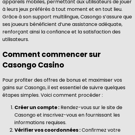
appareils mobiles, permettant aux utilisateurs de jouer
à leurs jeux préférés à tout moment et en tout lieu.
Grâce à son support multilingue, Casongo s’assure que
ses joueurs bénéficient d’une assistance adéquate,
renforçant ainsi la confiance et la satisfaction des
utilisateurs.
Comment commencer sur
Casongo Casino
Pour profiter des offres de bonus et maximiser vos
gains sur Casongo, il est essentiel de suivre quelques
étapes simples. Voici comment procéder :
Créer un compte :
Rendez-vous sur le site de
Casongo et inscrivez-vous en fournissant les
informations requises.
Vérifier vos coordonnées :
Confirmez votre