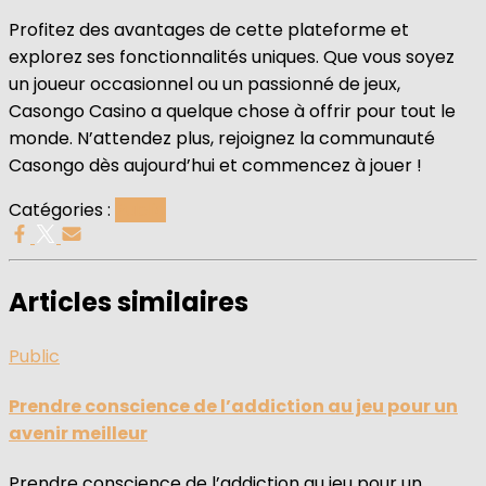
Profitez des avantages de cette plateforme et
explorez ses fonctionnalités uniques. Que vous soyez
un joueur occasionnel ou un passionné de jeux,
Casongo Casino a quelque chose à offrir pour tout le
monde. N’attendez plus, rejoignez la communauté
Casongo dès aujourd’hui et commencez à jouer !
Catégories :
Public
Articles similaires
Public
Prendre conscience de l’addiction au jeu pour un
avenir meilleur
Prendre conscience de l’addiction au jeu pour un