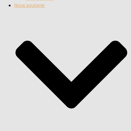
Nous soutenir