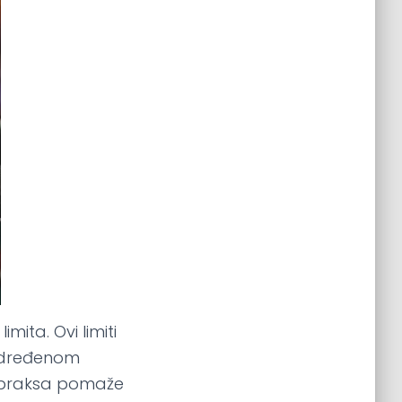
ita. Ovi limiti
 određenom
a praksa pomaže