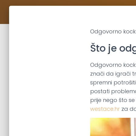
Odgovorno kockanj
Što je od
Odgovorno kockanj
znači da igrači t
spremni potrošit
postati problema
prije nego što se
westace.hr
za do