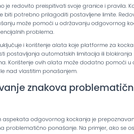
 je redovito preispitivati svoje granice i pravila. K
 biti potrebno prilagoditi postavljene limite. Redovi
ašanju može pomoći u održavanju odgovornog koc
encijalnih problema.
uključuje i korištenje alata koje platforme za kock
postavljanja automatskih limitacija ili blokiranja
a. Korištenje ovih alata može dodatno pomoći u 
role nad vlastitim ponašanjem.
vanje znakova problematič
ih aspekata odgovornog kockanja je prepoznavanj
a problematično ponašanje. Na primjer, ako se osje