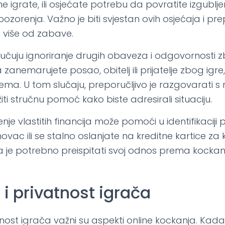
 igrate, ili osjećate potrebu da povratite izgublje
upozorenja. Važno je biti svjestan ovih osjećaja i p
 više od zabave.
ljučuju ignoriranje drugih obaveza i odgovornosti 
 zanemarujete posao, obitelj ili prijatelje zbog igre
ema. U tom slučaju, preporučljivo je razgovarati 
ažiti stručnu pomoć kako biste adresirali situaciju.
je vlastitih financija može pomoći u identifikaciji
ovac ili se stalno oslanjate na kreditne kartice za 
a je potrebno preispitati svoj odnos prema kockanju
 i privatnost igrača
tnost igrača važni su aspekti online kockanja. Kad