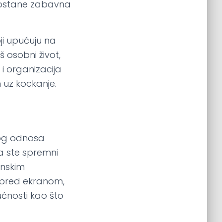
e ostane zabavna
ji upućuju na
 osobni život,
 i organizacija
 uz kockanje.
avog odnosa
ca ste spremni
enskim
e pred ekranom,
ućnosti kao što