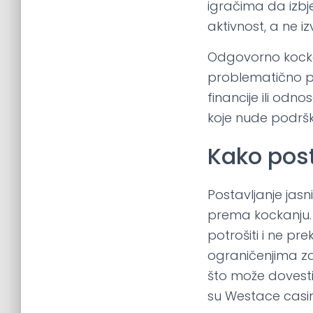
igračima da izbj
aktivnost, a ne iz
Odgovorno kockan
problematično po
financije ili odn
koje nude podršk
Kako post
Postavljanje jas
prema kockanju. 
potrošiti i ne pr
ograničenjima za
što može dovesti
su Westace casin