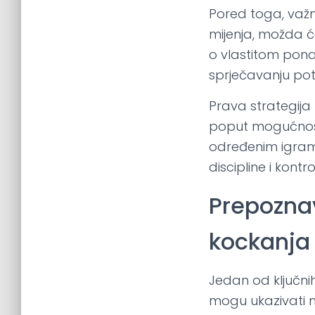
Pored toga, važno
mijenja, možda će
o vlastitom pon
sprječavanju pot
Prava strategija 
poput mogućnosti 
određenim igram
discipline i kont
Prepozna
kockanja
Jedan od ključn
mogu ukazivati n