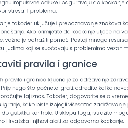
egnu impulsivne odluke i osiguravaju da kockanj
vor stresa ili problema.
je također uključuje i prepoznavanje znakova ko
našanje. Ako primijetite da kockanje utječe na vaš
ose, važno je potražiti pomoć. Postoji mnogo resursa
u ljudima koji se suočavaju s problemima vezanim
aviti pravila i granice
nih pravila i granica ključno je za održavanje zdr
Prije nego što počnete igrati, odredite koliko nov
ekoračujte taj iznos. Također, dogovorite se o vrem
 igranje, kako biste izbjegli višesatno zadržavanj
 do gubitka kontrole. U sklopu toga, istražite mog
o Hrvatska i njihovi alati za odgovorno kockanje.