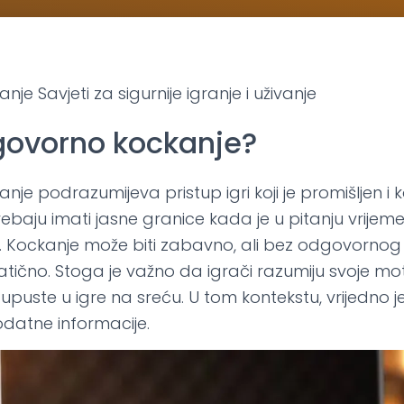
e Savjeti za sigurnije igranje i uživanje
govorno kockanje?
e podrazumijeva pristup igri koji je promišljen i k
rebaju imati jasne granice kada je u pitanju vrijeme 
i. Kockanje može biti zabavno, ali bez odgovorno
tično. Stoga je važno da igrači razumiju svoje mot
 upuste u igre na sreću. U tom kontekstu, vrijedno je
datne informacije.