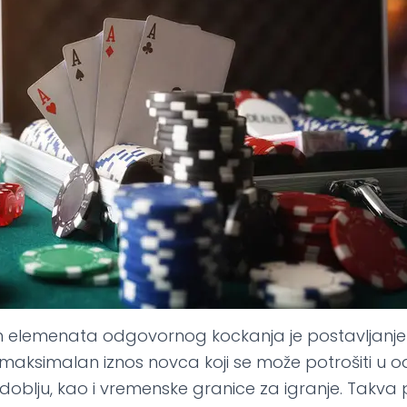
h elemenata odgovornog kockanja je postavljanje lim
 maksimalan iznos novca koji se može potrošiti u
oblju, kao i vremenske granice za igranje. Takv