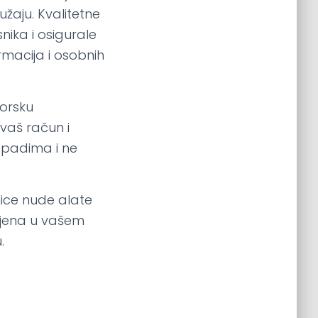
užaju. Kvalitetne
nika i osigurale
ormacija i osobnih
torsku
vaš račun i
napadima i ne
nice nude alate
omjena u vašem
.