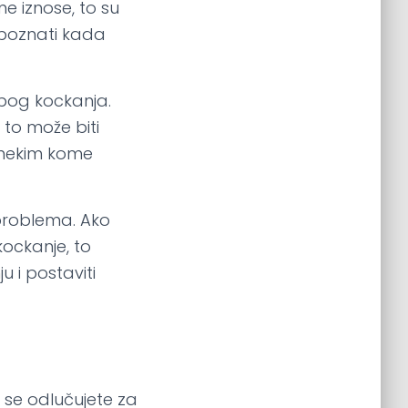
ne iznose, to su
repoznati kada
zbog kockanja.
, to može biti
s nekim kome
 problema. Ako
kockanje, to
 i postaviti
a se odlučujete za