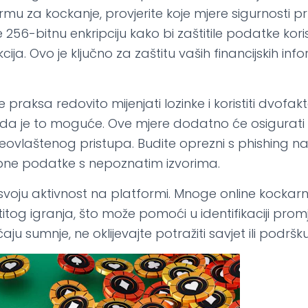
u za kockanje, provjerite koje mjere sigurnosti pr
 256-bitnu enkripciju kako bi zaštitile podatke koris
ija. Ovo je ključno za zaštitu vaših financijskih inf
 praksa redovito mijenjati lozinke i koristiti dvofak
kada je to moguće. Ove mjere dodatno će osigurati 
 neovlaštenog pristupa. Budite oprezni s phishing 
sobne podatke s nepoznatim izvorima.
e svoju aktivnost na platformi. Mnoge online kockar
titog igranja, što može pomoći u identifikaciji pr
ju sumnje, ne oklijevajte potražiti savjet ili podršku