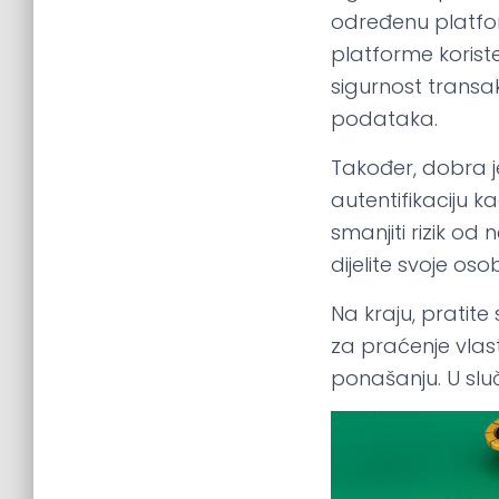
određenu platform
platforme koriste
sigurnost transakc
podataka.
Također, dobra je
autentifikaciju 
smanjiti rizik od
dijelite svoje o
Na kraju, pratit
za praćenje vlas
ponašanju. U sluča