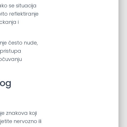
ako se situacija
to reflektiranje
kanja i
anje često nude,
 pristupa
očuvanju
nog
e znakova koji
tite nervozno ili