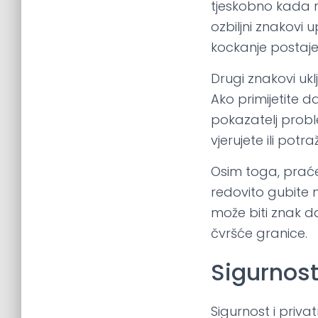
tjeskobno kada ne
ozbiljni znakovi 
kockanje postaje
Drugi znakovi uk
Ako primijetite da
pokazatelj probl
vjerujete ili potr
Osim toga, praćen
redovito gubite n
može biti znak d
čvršće granice.
Sigurnost
Sigurnost i priva