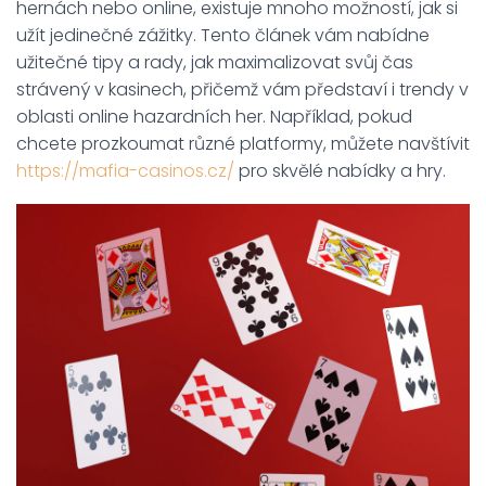
hernách nebo online, existuje mnoho možností, jak si
užít jedinečné zážitky. Tento článek vám nabídne
užitečné tipy a rady, jak maximalizovat svůj čas
strávený v kasinech, přičemž vám představí i trendy v
oblasti online hazardních her. Například, pokud
chcete prozkoumat různé platformy, můžete navštívit
https://mafia-casinos.cz/
pro skvělé nabídky a hry.