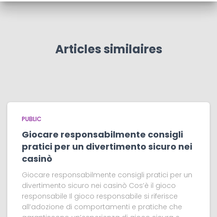
Articles similaires
PUBLIC
Giocare responsabilmente consigli
pratici per un divertimento sicuro nei
casinò
Giocare responsabilmente consigli pratici per un
divertimento sicuro nei casinò Cos’è il gioco
responsabile Il gioco responsabile si riferisce
all’adozione di comportamenti e pratiche che