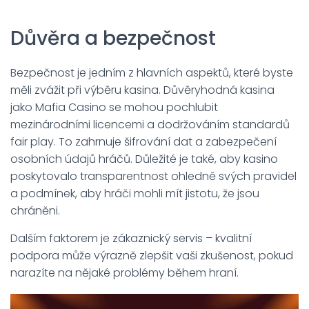
Důvěra a bezpečnost
Bezpečnost je jedním z hlavních aspektů, které byste
měli zvážit při výběru kasina. Důvěryhodná kasina
jako Mafia Casino se mohou pochlubit
mezinárodními licencemi a dodržováním standardů
fair play. To zahrnuje šifrování dat a zabezpečení
osobních údajů hráčů. Důležité je také, aby kasino
poskytovalo transparentnost ohledně svých pravidel
a podmínek, aby hráči mohli mít jistotu, že jsou
chráněni.
Dalším faktorem je zákaznický servis – kvalitní
podpora může výrazně zlepšit vaši zkušenost, pokud
narazíte na nějaké problémy během hraní.