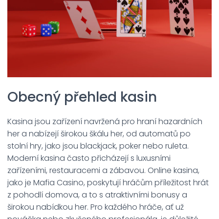
Obecný přehled kasin
Kasina jsou zařízení navržená pro hraní hazardních
her a nabízejí širokou škálu her, od automatů po
stolní hry, jako jsou blackjack, poker nebo ruleta.
Moderní kasina často přicházejí s luxusními
zařízeními, restauracemi a zábavou. Online kasina,
jako je Mafia Casino, poskytují hráčům příležitost hrát
z pohodlí domova, a to s atraktivními bonusy a
širokou nabídkou her. Pro každého hráče, ať už