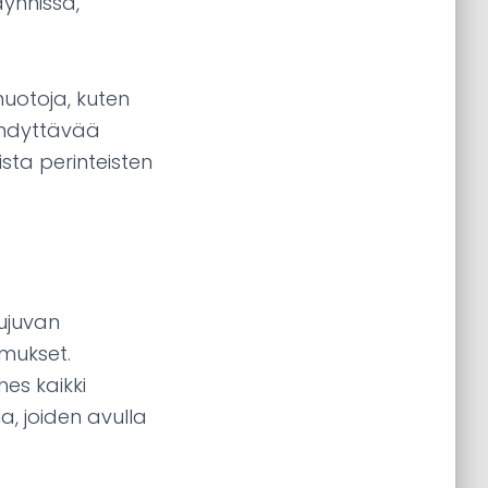
ynnissä,
muotoja, kuten
ihdyttävää
aista perinteisten
a
sujuvan
emukset.
hes kaikki
ia, joiden avulla