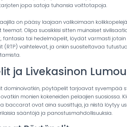
, tarjoten jopa satoja tuhansia voittotapoja.
aajilla on pääsy laajaan valikoimaan kolikkopelejä
 teemat. Olipa suosikkisi sitten muinaiset sivilisaatio
, fantasia tai hedelmäpelit, löydät varmasti jotain m
 (RTP) vaihtelevat, ja onkin suositeltavaa tutustua
tamista.
lit ja Livekasinon Lumou
lit dominoivatkin, pöytäpelit tarjoavat syvempää s
 ovatkin monien kokeneiden pelaajien suosiossa. Kl
 ja baccarat ovat aina suosittuja, ja niistä löytyy use
rilaisia sääntöjä ja panostusmahdollisuuksia.