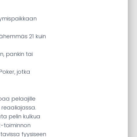
tymispaikkaan
 lähemmäs 21 kuin
n, pankin tai
Poker, jotka
aa pelaajille
 reaaliajassa.
ta pelin kulkua
t-toiminnon
tavissa fyysiseen