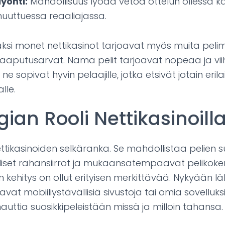
yönti:
Mahdollisuus lyödä vetoa ottelun ollessa kä
uuttuessa reaaliajassa.
äksi monet nettikasinot tarjoavat myös muita peli
 raaputusarvat. Nämä pelit tarjoavat nopeaa ja vi
ne sopivat hyvin pelaajille, jotka etsivät jotain eril
lle.
ian Rooli Nettikasinoill
ttikasinoiden selkäranka. Se mahdollistaa pelien 
lliset rahansiirrot ja mukaansatempaavat pelikok
n kehitys on ollut erityisen merkittävää. Nykyään lä
avat mobiiliystävällisiä sivustoja tai omia sovelluks
auttia suosikkipeleistään missä ja milloin tahansa.