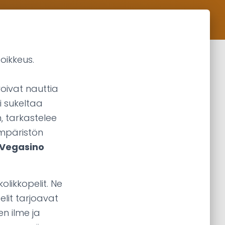
oikkeus.
ivat nauttia
i sukeltaa
, tarkastelee
ympäristön
Vegasino
likkopelit. Ne
elit tarjoavat
en ilme ja