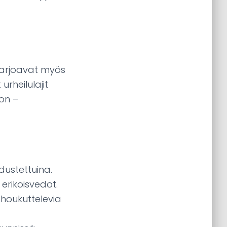
 tarjoavat myös
urheilulajit
on –
edustettuina.
erikoisvedot.
 houkuttelevia