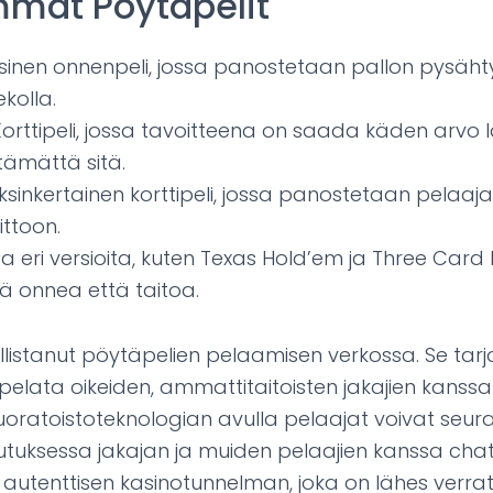
mmat Pöytäpelit
sinen onnenpeli, jossa panostetaan pallon pysäh
ekolla.
orttipeli, jossa tavoitteena on saada käden arvo
ittämättä sitä.
ksinkertainen korttipeli, jossa panostetaan pelaaja
ittoon.
a eri versioita, kuten Texas Hold’em ja Three Card 
ä onnea että taitoa.
llistanut pöytäpelien pelaamisen verkossa. Se tarjo
elata oikeiden, ammattitaitoisten jakajien kanssa
oratoistoteknologian avulla pelaajat voivat seura
kutuksessa jakajan ja muiden pelaajien kanssa cha
 autenttisen kasinotunnelman, joka on lähes verrat