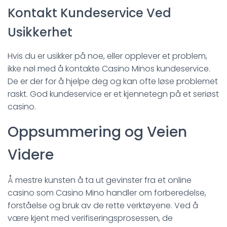
Kontakt Kundeservice Ved
Usikkerhet
Hvis du er usikker på noe, eller opplever et problem,
ikke nøl med å kontakte Casino Minos kundeservice.
De er der for å hjelpe deg og kan ofte løse problemet
raskt. God kundeservice er et kjennetegn på et seriøst
casino.
Oppsummering og Veien
Videre
Å mestre kunsten å ta ut gevinster fra et online
casino som Casino Mino handler om forberedelse,
forståelse og bruk av de rette verktøyene. Ved å
være kjent med verifiseringsprosessen, de