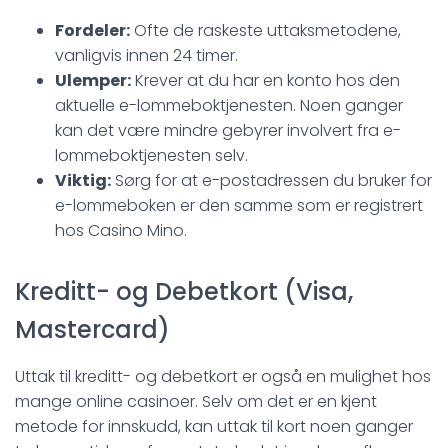
Fordeler:
Ofte de raskeste uttaksmetodene,
vanligvis innen 24 timer.
Ulemper:
Krever at du har en konto hos den
aktuelle e-lommeboktjenesten. Noen ganger
kan det være mindre gebyrer involvert fra e-
lommeboktjenesten selv.
Viktig:
Sørg for at e-postadressen du bruker for
e-lommeboken er den samme som er registrert
hos Casino Mino.
Kreditt- og Debetkort (Visa,
Mastercard)
Uttak til kreditt- og debetkort er også en mulighet hos
mange online casinoer. Selv om det er en kjent
metode for innskudd, kan uttak til kort noen ganger