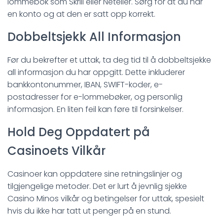
lommebok som Skrill eller Neteller. Sørg for at du har
en konto og at den er satt opp korrekt.
Dobbeltsjekk All Informasjon
Før du bekrefter et uttak, ta deg tid til å dobbeltsjekke
all informasjon du har oppgitt. Dette inkluderer
bankkontonummer, IBAN, SWIFT-koder, e-
postadresser for e-lommebøker, og personlig
informasjon. En liten feil kan føre til forsinkelser.
Hold Deg Oppdatert på
Casinoets Vilkår
Casinoer kan oppdatere sine retningslinjer og
tilgjengelige metoder. Det er lurt å jevnlig sjekke
Casino Minos vilkår og betingelser for uttak, spesielt
hvis du ikke har tatt ut penger på en stund.