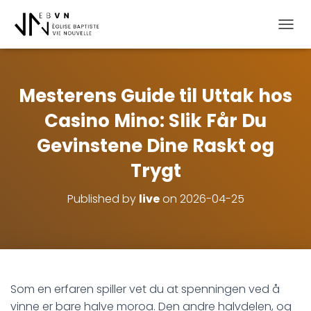
OUVRI
Mesterens Guide til Uttak hos
Casino Mino: Slik Får Du
Gevinstene Dine Raskt og
Trygt
Published by
live
on
2026-04-25
Som en erfaren spiller vet du at spenningen ved å
vinne er bare halve moroa. Den andre halvdelen, og