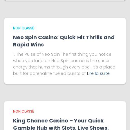
NON CLASSÉ
Neo Spin Casino: Quick‑Hit Thrills and
Rapid Wins
1. The Pulse of Neo Spin The first thing you notice
when you land on Neo Spin casino is the sheer
energy that hums through every pixel. It’s a place
built for adrenaline‑fueled bursts of
Lire la suite
NON CLASSÉ
King Chance Casino – Your Quick
Gamble Hub with Slots, Live Shows,