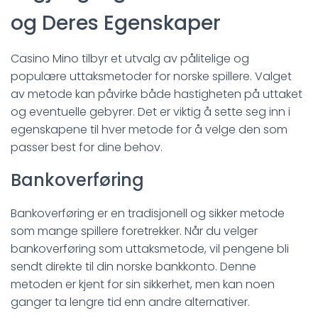
og Deres Egenskaper
Casino Mino tilbyr et utvalg av pålitelige og
populære uttaksmetoder for norske spillere. Valget
av metode kan påvirke både hastigheten på uttaket
og eventuelle gebyrer. Det er viktig å sette seg inn i
egenskapene til hver metode for å velge den som
passer best for dine behov.
Bankoverføring
Bankoverføring er en tradisjonell og sikker metode
som mange spillere foretrekker. Når du velger
bankoverføring som uttaksmetode, vil pengene bli
sendt direkte til din norske bankkonto. Denne
metoden er kjent for sin sikkerhet, men kan noen
ganger ta lengre tid enn andre alternativer.