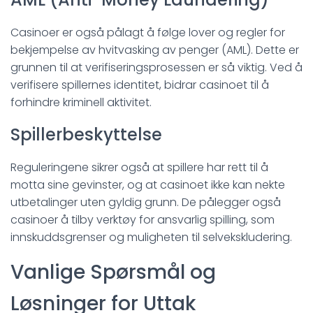
Casinoer er også pålagt å følge lover og regler for
bekjempelse av hvitvasking av penger (AML). Dette er
grunnen til at verifiseringsprosessen er så viktig. Ved å
verifisere spillernes identitet, bidrar casinoet til å
forhindre kriminell aktivitet.
Spillerbeskyttelse
Reguleringene sikrer også at spillere har rett til å
motta sine gevinster, og at casinoet ikke kan nekte
utbetalinger uten gyldig grunn. De pålegger også
casinoer å tilby verktøy for ansvarlig spilling, som
innskuddsgrenser og muligheten til selvekskludering.
Vanlige Spørsmål og
Løsninger for Uttak