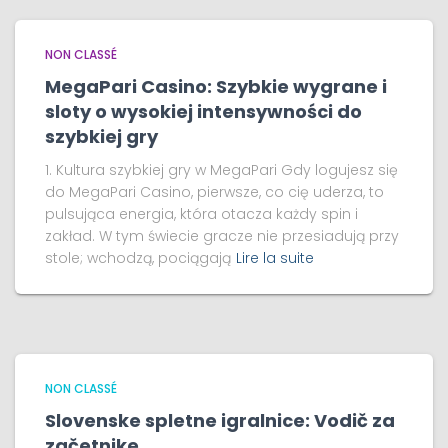
NON CLASSÉ
MegaPari Casino: Szybkie wygrane i
sloty o wysokiej intensywności do
szybkiej gry
1. Kultura szybkiej gry w MegaPari Gdy logujesz się
do MegaPari Casino, pierwsze, co cię uderza, to
pulsująca energia, która otacza każdy spin i
zakład. W tym świecie gracze nie przesiadują przy
stole; wchodzą, pociągają
Lire la suite
NON CLASSÉ
Slovenske spletne igralnice: Vodič za
začetnike