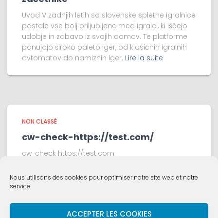
Uvod V zadnjih letih so slovenske spletne igralnice
postale vse bolj priljubljene med igralci, ki iščejo
udobje in zabavo iz svojih domov. Te platforme
ponujajo široko paleto iger, od klasičnih igralnih
avtomatov do namiznih iger,
Lire la suite
NON CLASSÉ
cw-check-https://test.com/
cw-check https://test.com
Nous utilisons des cookies pour optimiser notre site web et notre
service.
ACCUEIL
VIE DE L’ÉGLISE
QUI SOMMES NOUS ?
ACCEPTER LES COOKIES