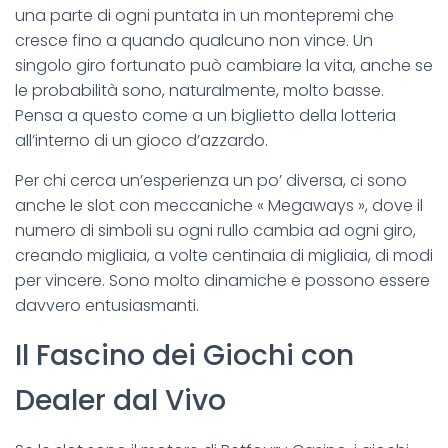
una parte di ogni puntata in un montepremi che
cresce fino a quando qualcuno non vince. Un
singolo giro fortunato può cambiare la vita, anche se
le probabilità sono, naturalmente, molto basse.
Pensa a questo come a un biglietto della lotteria
all’interno di un gioco d’azzardo.
Per chi cerca un’esperienza un po’ diversa, ci sono
anche le slot con meccaniche « Megaways », dove il
numero di simboli su ogni rullo cambia ad ogni giro,
creando migliaia, a volte centinaia di migliaia, di modi
per vincere. Sono molto dinamiche e possono essere
davvero entusiasmanti.
Il Fascino dei Giochi con
Dealer dal Vivo