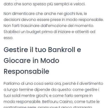
dato che sono spesso più semplici e veloci.
Non dimenticare che anche nei giochi live, le
decisioni devono essere prese in modo responsabile.
Non farti trascinare dall’emozione del momento.
Stabilisci un budget prima di iniziare e attieniti ad
esso.
Gestire il tuo Bankroll e
Giocare in Modo
Responsabile
Parliamo di una cosa seria ora, perché il divertimento
a lungo termine dipende da questo: come gestire i
tuoi soldi mentre giochi, e come farlo sempre in
modo responsabile. Betfouru Casino, come tutte le
piattaforme serie, promuove il gioco d’azzardo