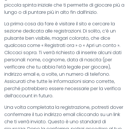
piccola spinta iniziale che ti permette di giocare più a
lungo o di puntare più in alto fin dall’inizio.
La prima cosa da fare è visitare il sito e cercare la
sezione dedicata alle registrazioni. Di solito, c’è un
pulsante ben visibile, magari colorato, che dice
qualcosa come « Registrati ora » o « Apri un conto ».
Cliccaci sopra. Ti verrà richiesto di inserire alcuni dati
personali: nome, cognome, data di nascita (per
verificare che tu abbia l’età legale per giocare),
indirizzo email e, a volte, un numero di telefono.
Assicurati che tutte le informazioni siano corrette,
perché potrebbero essere necessarie per la verifica
dell’account in futuro.
Una volta completata la registrazione, potresti dover
confermare il tuo indirizzo email cliccando su un link
che ti verrà inviato. Questo è uno standard di
sicurezza. Dopo la conferma, potrai accedere al tuo