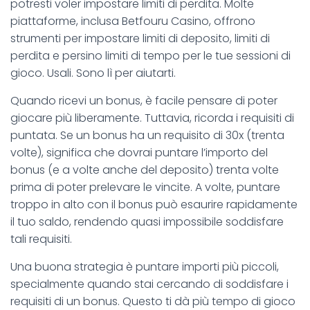
potresti voler impostare limiti di perdita. Molte
piattaforme, inclusa Betfouru Casino, offrono
strumenti per impostare limiti di deposito, limiti di
perdita e persino limiti di tempo per le tue sessioni di
gioco. Usali. Sono lì per aiutarti.
Quando ricevi un bonus, è facile pensare di poter
giocare più liberamente. Tuttavia, ricorda i requisiti di
puntata. Se un bonus ha un requisito di 30x (trenta
volte), significa che dovrai puntare l’importo del
bonus (e a volte anche del deposito) trenta volte
prima di poter prelevare le vincite. A volte, puntare
troppo in alto con il bonus può esaurire rapidamente
il tuo saldo, rendendo quasi impossibile soddisfare
tali requisiti.
Una buona strategia è puntare importi più piccoli,
specialmente quando stai cercando di soddisfare i
requisiti di un bonus. Questo ti dà più tempo di gioco