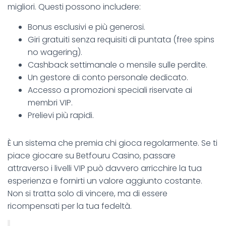
migliori. Questi possono includere:
Bonus esclusivi e più generosi.
Giri gratuiti senza requisiti di puntata (free spins
no wagering).
Cashback settimanale o mensile sulle perdite.
Un gestore di conto personale dedicato.
Accesso a promozioni speciali riservate ai
membri VIP.
Prelievi più rapidi.
È un sistema che premia chi gioca regolarmente. Se ti
piace giocare su Betfouru Casino, passare
attraverso i livelli VIP può davvero arricchire la tua
esperienza e fornirti un valore aggiunto costante.
Non si tratta solo di vincere, ma di essere
ricompensati per la tua fedeltà.