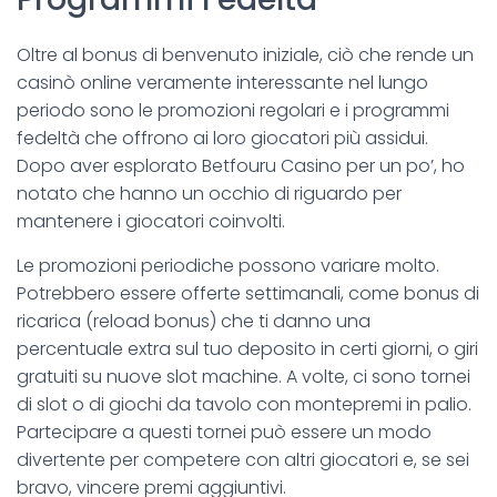
Oltre al bonus di benvenuto iniziale, ciò che rende un
casinò online veramente interessante nel lungo
periodo sono le promozioni regolari e i programmi
fedeltà che offrono ai loro giocatori più assidui.
Dopo aver esplorato Betfouru Casino per un po’, ho
notato che hanno un occhio di riguardo per
mantenere i giocatori coinvolti.
Le promozioni periodiche possono variare molto.
Potrebbero essere offerte settimanali, come bonus di
ricarica (reload bonus) che ti danno una
percentuale extra sul tuo deposito in certi giorni, o giri
gratuiti su nuove slot machine. A volte, ci sono tornei
di slot o di giochi da tavolo con montepremi in palio.
Partecipare a questi tornei può essere un modo
divertente per competere con altri giocatori e, se sei
bravo, vincere premi aggiuntivi.