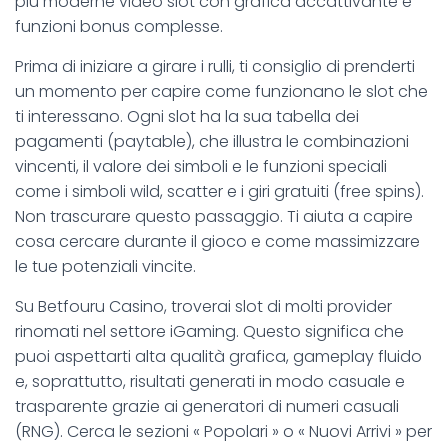
più moderne video slot con grafica accattivante e
funzioni bonus complesse.
Prima di iniziare a girare i rulli, ti consiglio di prenderti
un momento per capire come funzionano le slot che
ti interessano. Ogni slot ha la sua tabella dei
pagamenti (paytable), che illustra le combinazioni
vincenti, il valore dei simboli e le funzioni speciali
come i simboli wild, scatter e i giri gratuiti (free spins).
Non trascurare questo passaggio. Ti aiuta a capire
cosa cercare durante il gioco e come massimizzare
le tue potenziali vincite.
Su Betfouru Casino, troverai slot di molti provider
rinomati nel settore iGaming. Questo significa che
puoi aspettarti alta qualità grafica, gameplay fluido
e, soprattutto, risultati generati in modo casuale e
trasparente grazie ai generatori di numeri casuali
(RNG). Cerca le sezioni « Popolari » o « Nuovi Arrivi » per