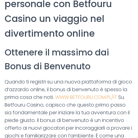
personale con Betfouru
Casino un viaggio nel
divertimento online
Ottenere il massimo dai
Bonus di Benvenuto
Quando ti registri su una nuova piattaforma di gioco
d’azzardo online, il bonus di benvenuto è spesso la
prima cosa che noti.
WWW.BETFOURU.COM.PL/IT
Su
Betfouru Casino, capisco che questo primo passo
sia fondamentale per iniziare la tua avventura con il
piede giusto. Il bonus di benvenuto è un incentivo
offerto ai nuovi giocatori per incoraggiarli a provare i
giochi e familiarizzare con l’ambiente. È come una