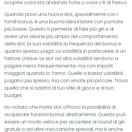
scoprire cosa sta andando forte o cosa c’è di fresco.
Quando provi una nuova slot, specialmente con i
fondi bonus, è una buona idea iniziare con puntate
più basse. Questo ti permette di fare più giri e di
avere una visione più ampia del comportamento
della slot: la sua volatilità, la frequenza dei bonus e
quanto spesso paga. La volatilità, in particolare, è un
fattore chiave. Le slot ad alta volatilità tendono a
pagare meno frequentemente, ma con importi
maggiori quando lo fanno. Quelle a bassa volatilità
pagano più spesso, ma con vincite più piccole. Trova
quella che si adatta al tuo stile di gioco e al tuo
budget.
Ho notato che molte slot offrono la possibilità di
acquistare funzioni bonus direttamente. Questo può
essere un modo veloce per accedere ai round di giri
gratuiti o ad altre meccaniche speciali, ma è anche