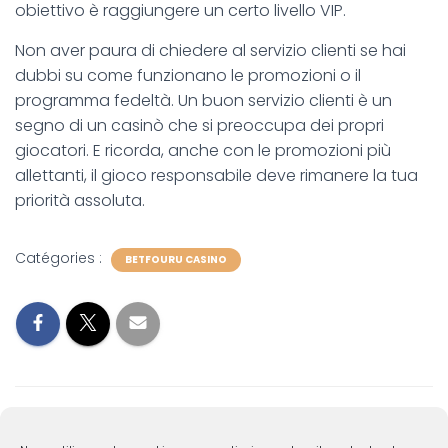
obiettivo è raggiungere un certo livello VIP.
Non aver paura di chiedere al servizio clienti se hai
dubbi su come funzionano le promozioni o il
programma fedeltà. Un buon servizio clienti è un
segno di un casinò che si preoccupa dei propri
giocatori. E ricorda, anche con le promozioni più
allettanti, il gioco responsabile deve rimanere la tua
priorità assoluta.
Catégories :
BETFOURU CASINO