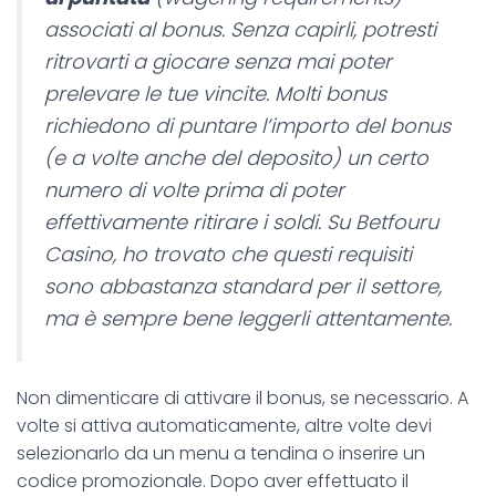
associati al bonus. Senza capirli, potresti
ritrovarti a giocare senza mai poter
prelevare le tue vincite. Molti bonus
richiedono di puntare l’importo del bonus
(e a volte anche del deposito) un certo
numero di volte prima di poter
effettivamente ritirare i soldi. Su Betfouru
Casino, ho trovato che questi requisiti
sono abbastanza standard per il settore,
ma è sempre bene leggerli attentamente.
Non dimenticare di attivare il bonus, se necessario. A
volte si attiva automaticamente, altre volte devi
selezionarlo da un menu a tendina o inserire un
codice promozionale. Dopo aver effettuato il