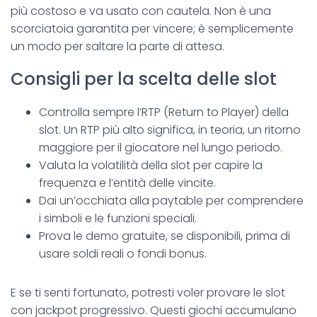
più costoso e va usato con cautela. Non è una
scorciatoia garantita per vincere; è semplicemente
un modo per saltare la parte di attesa.
Consigli per la scelta delle slot
Controlla sempre l’RTP (Return to Player) della
slot. Un RTP più alto significa, in teoria, un ritorno
maggiore per il giocatore nel lungo periodo.
Valuta la volatilità della slot per capire la
frequenza e l’entità delle vincite.
Dai un’occhiata alla paytable per comprendere
i simboli e le funzioni speciali.
Prova le demo gratuite, se disponibili, prima di
usare soldi reali o fondi bonus.
E se ti senti fortunato, potresti voler provare le slot
con jackpot progressivo. Questi giochi accumulano