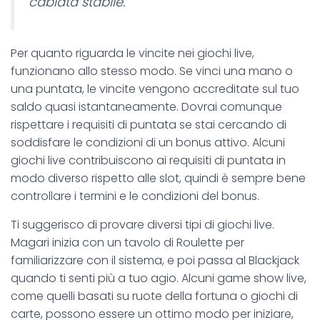
cablata stabile.
Per quanto riguarda le vincite nei giochi live,
funzionano allo stesso modo. Se vinci una mano o
una puntata, le vincite vengono accreditate sul tuo
saldo quasi istantaneamente. Dovrai comunque
rispettare i requisiti di puntata se stai cercando di
soddisfare le condizioni di un bonus attivo. Alcuni
giochi live contribuiscono ai requisiti di puntata in
modo diverso rispetto alle slot, quindi è sempre bene
controllare i termini e le condizioni del bonus.
Ti suggerisco di provare diversi tipi di giochi live.
Magari inizia con un tavolo di Roulette per
familiarizzare con il sistema, e poi passa al Blackjack
quando ti senti più a tuo agio. Alcuni game show live,
come quelli basati su ruote della fortuna o giochi di
carte, possono essere un ottimo modo per iniziare,