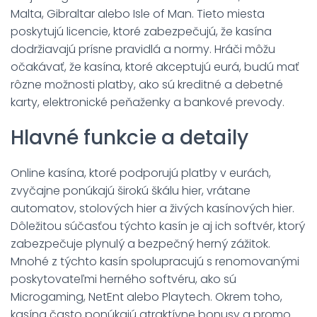
Malta, Gibraltar alebo Isle of Man. Tieto miesta
poskytujú licencie, ktoré zabezpečujú, že kasína
dodržiavajú prísne pravidlá a normy. Hráči môžu
očakávať, že kasína, ktoré akceptujú eurá, budú mať
rôzne možnosti platby, ako sú kreditné a debetné
karty, elektronické peňaženky a bankové prevody.
Hlavné funkcie a detaily
Online kasína, ktoré podporujú platby v eurách,
zvyčajne ponúkajú širokú škálu hier, vrátane
automatov, stolových hier a živých kasínových hier.
Dôležitou súčasťou týchto kasín je aj ich softvér, ktorý
zabezpečuje plynulý a bezpečný herný zážitok.
Mnohé z týchto kasín spolupracujú s renomovanými
poskytovateľmi herného softvéru, ako sú
Microgaming, NetEnt alebo Playtech. Okrem toho,
kasína často ponúkajú atraktívne bonusy a promo