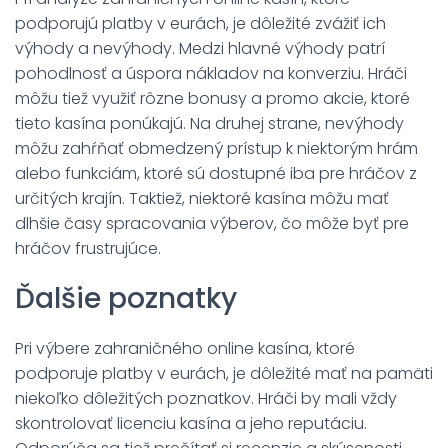
podporujú platby v eurách, je dôležité zvážiť ich
výhody a nevýhody. Medzi hlavné výhody patrí
pohodlnosť a úspora nákladov na konverziu. Hráči
môžu tiež využiť rôzne bonusy a promo akcie, ktoré
tieto kasína ponúkajú. Na druhej strane, nevýhody
môžu zahŕňať obmedzený prístup k niektorým hrám
alebo funkciám, ktoré sú dostupné iba pre hráčov z
určitých krajín. Taktiež, niektoré kasína môžu mať
dlhšie časy spracovania výberov, čo môže byť pre
hráčov frustrujúce.
Ďalšie poznatky
Pri výbere zahraničného online kasína, ktoré
podporuje platby v eurách, je dôležité mať na pamäti
niekoľko dôležitých poznatkov. Hráči by mali vždy
skontrolovať licenciu kasína a jeho reputáciu.