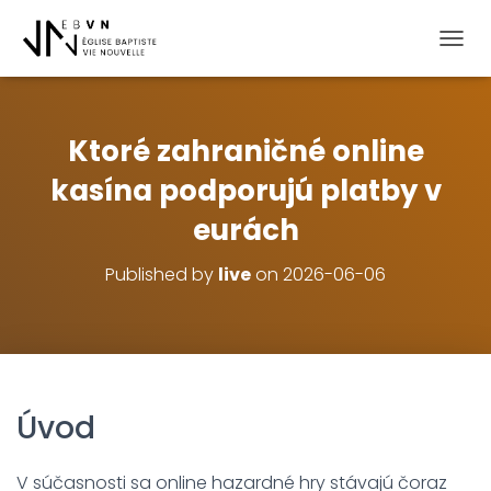
OUVRI
Ktoré zahraničné online
kasína podporujú platby v
eurách
Published by
live
on
2026-06-06
Úvod
V súčasnosti sa online hazardné hry stávajú čoraz