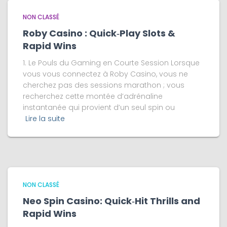
NON CLASSÉ
Roby Casino : Quick‑Play Slots &
Rapid Wins
1. Le Pouls du Gaming en Courte Session Lorsque
vous vous connectez à Roby Casino, vous ne
cherchez pas des sessions marathon ; vous
recherchez cette montée d’adrénaline
instantanée qui provient d’un seul spin ou
Lire la suite
NON CLASSÉ
Neo Spin Casino: Quick‑Hit Thrills and
Rapid Wins