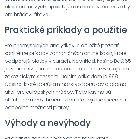
akcie pre nových aj existujúcich hráčov, čo môže byť
pre hráčov lákavé.
Praktické príklady a použitie
Pre priemyselných analytikov je dôležité poznať
konkrétne príklady zahraničných online kasín, ktoré
podporujú platby v eurách. Napríklad, kasíno Bet365
je známe svojou širokou ponukou hier a vynikajúcim
zákazníckym servisom. Ďalším príkladom je 888
Casino, ktoré ponúka množstvo bonusov a promo
akcií pre európskych hráčov. Tieto kasína sú
obľúbené medzi hráčmi, ktorí hľadajú bezpečné a
pohodlné možnosti platby.
Výhody a nevýhody
Pri analýze zahraničných online kasín, ktoré