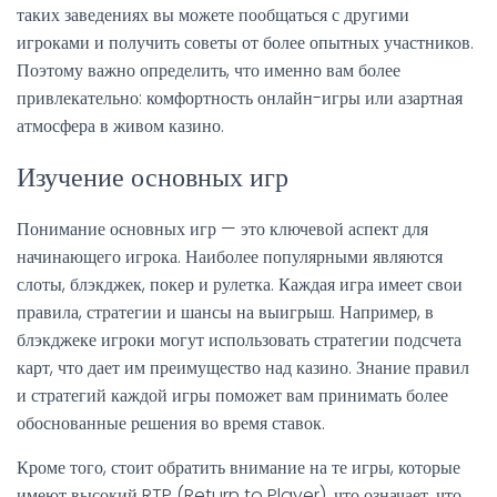
таких заведениях вы можете пообщаться с другими
игроками и получить советы от более опытных участников.
Поэтому важно определить, что именно вам более
привлекательно: комфортность онлайн-игры или азартная
атмосфера в живом казино.
Изучение основных игр
Понимание основных игр — это ключевой аспект для
начинающего игрока. Наиболее популярными являются
слоты, блэкджек, покер и рулетка. Каждая игра имеет свои
правила, стратегии и шансы на выигрыш. Например, в
блэкджеке игроки могут использовать стратегии подсчета
карт, что дает им преимущество над казино. Знание правил
и стратегий каждой игры поможет вам принимать более
обоснованные решения во время ставок.
Кроме того, стоит обратить внимание на те игры, которые
имеют высокий RTP (Return to Player), что означает, что