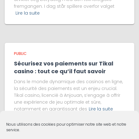
fremgangen. I dag står spillere overfor valget
Lire la suite
PUBLIC
Sécurisez vos paiements sur Tikal
casino : tout ce qu’il faut savoir
Dans le monde dynamique des casinos en ligne,
la sécurité des paiements est un enjeu crucial.
Tikal casino, licencié à Anjouan, s’engage à offrir
une expérience de jeu optimale et sûre,
notamment en garantissant des
Lire la suite
Nous utilisons des cookies pour optimiser notre site web et notre
service.