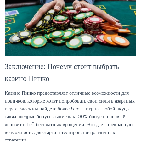
Заключение: Почему стоит выбрать
казино Пинко
Казино Пинко предоставляет отличные возможности для
новичков, которые хотят попробовать свои силы в азартных
играх. Здесь вы найдете более 5 500 игр на любой вкус, а
также щедрые бонусы, такие как 100% бонус на первый
депозит и 150 бесплатных вращений. Это дает прекрасную
возможность для старта и тестирования различных
стратегий.