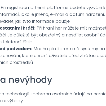
Při registraci na herní platformě budete vyzváni 
nformací, jako je jméno, e-mail a datum narození
vádět, jak tyto informace použije.
 ostatními hráči:
Při hraní her můžete mít možnos
áči. Je důležité být obezřetný a nesdílet osobní úda
telefonní číslo.
řed podvodem:
Mnoho platforem má systémy na 
chování, které chrání uživatele před ztrátou oso
ních prostředků.
 a nevýhody
ech technologií, i ochrana osobních údajů na hern
 nevýhody: