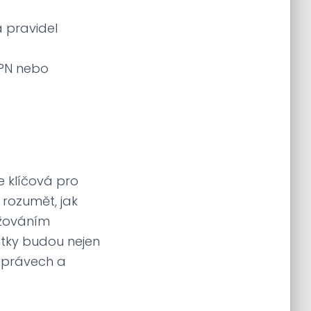
 pravidel
VPN nebo
 klíčová pro
 rozumět, jak
ržováním
žitky budou nejen
 právech a