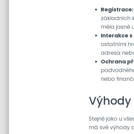
Registrace:
základních i
měla jasně u
Interakce s
ostatními hr
adresa nebo 
Ochrana p
podvodného 
nebo finanč
Výhody
Stejně jako u vš
má své výhody a