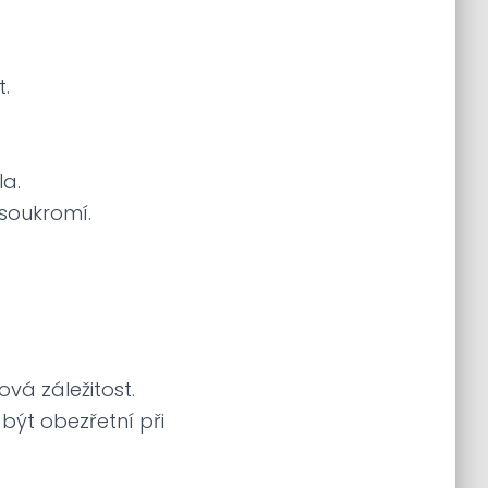
.
la.
soukromí.
vá záležitost.
být obezřetní při