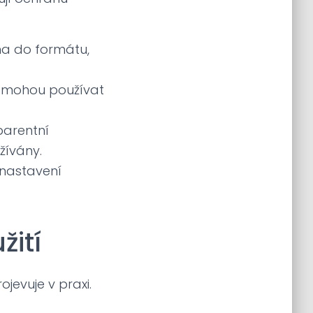
na do formátu,
 a mohou používat
parentní
žívány.
 nastavení
žití
jevuje v praxi.