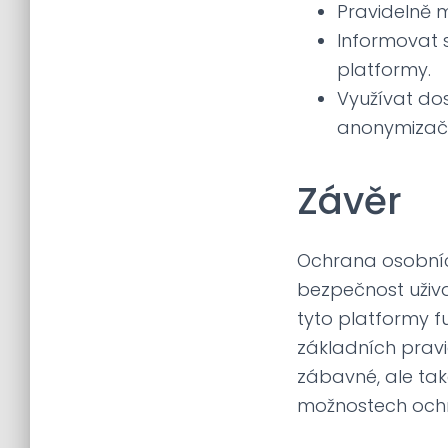
Pravidelně m
Informovat 
platformy.
Využívat do
anonymizačn
Závěr
Ochrana osobníc
bezpečnost uživa
tyto platformy f
základních pravi
zábavné, ale ta
možnostech ochra