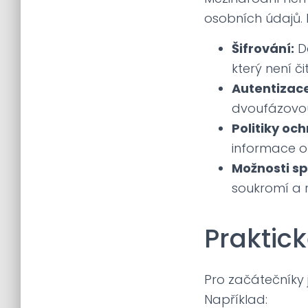
osobních údajů. M
Šifrování:
Da
který není č
Autentizace
dvoufázovou
Politiky oc
informace o
Možnosti sp
soukromí a r
Praktick
Pro začátečníky j
Například: