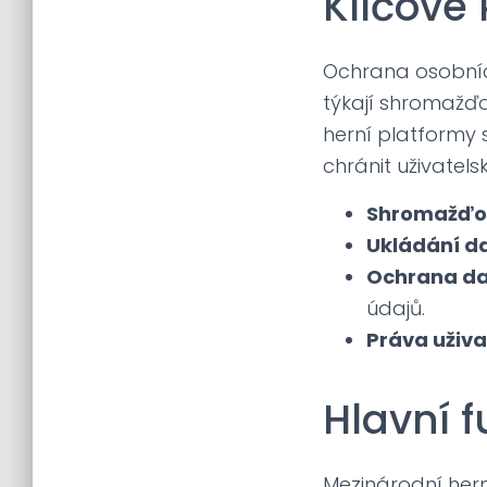
Klíčové
Ochrana osobníc
týkají shromažďo
herní platformy s
chránit uživatels
Shromažďov
Ukládání da
Ochrana da
údajů.
Práva uživa
Hlavní f
Mezinárodní hern