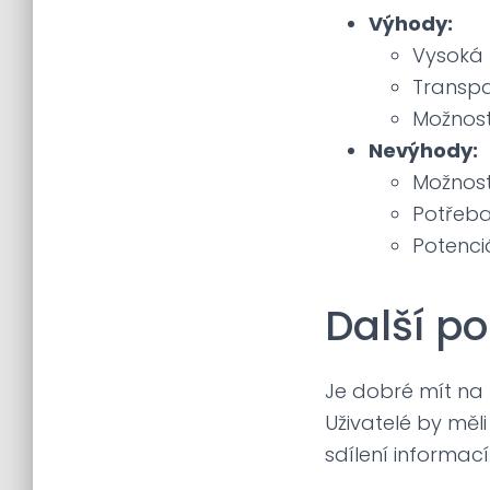
Výhody:
Vysoká 
Transpa
Možnost
Nevýhody:
Možnost
Potřeba
Potenciá
Další p
Je dobré mít na 
Uživatelé by měl
sdílení informací.