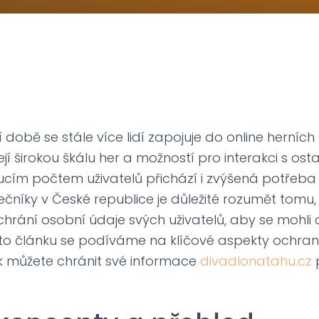
í době se stále více lidí zapojuje do online herních
í širokou škálu her a možností pro interakci s osta
ucím počtem uživatelů přichází i zvýšená potřeba
ečníky v České republice je důležité rozumět tomu,
chrání osobní údaje svých uživatelů, aby se mohli 
to článku se podíváme na klíčové aspekty ochra
ak můžete chránit své informace
divadlonatahu.cz
p