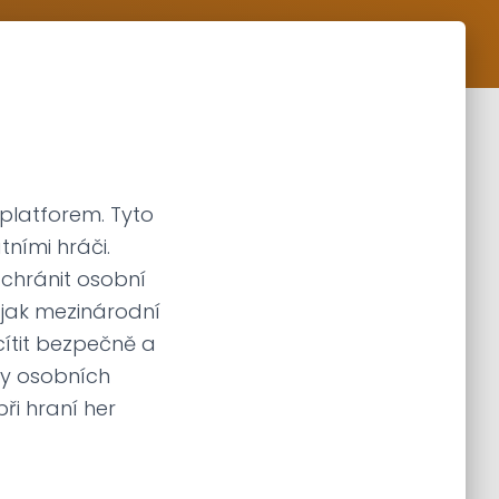
 platforem. Tyto
tními hráči.
 chránit osobní
 jak mezinárodní
cítit bezpečně a
ny osobních
ři hraní her