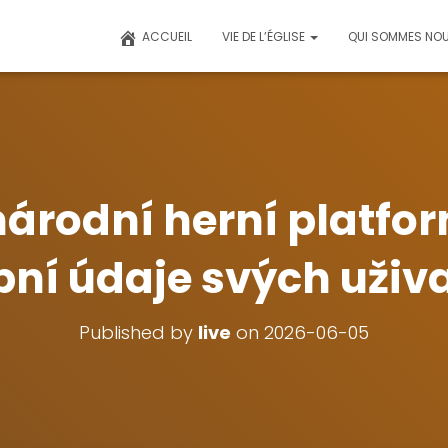
ACCUEIL
VIE DE L’ÉGLISE
QUI SOMMES NOU
árodní herní platfo
ní údaje svých uživ
Published by
live
on
2026-06-05