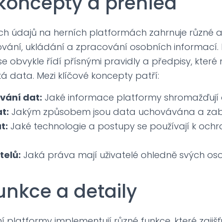
 koncepty a přehled
h údajů na herních platformách zahrnuje různé as
vání, ukládání a zpracování osobních informací.
e obvykle řídí přísnými pravidly a předpisy, které m
ká data. Mezi klíčové koncepty patří:
ání dat:
Jaké informace platformy shromažďují 
t:
Jakým způsobem jsou data uchovávána a za
t:
Jaké technologie a postupy se používají k och
telů:
Jaká práva mají uživatelé ohledně svých oso
unkce a detaily
í platformy implementují různé funkce, které zajišť