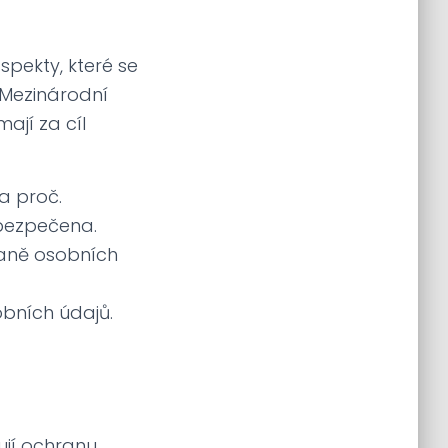
pekty, které se
 Mezinárodní
ají za cíl
a proč.
bezpečena.
raně osobních
bních údajů.
ují ochranu