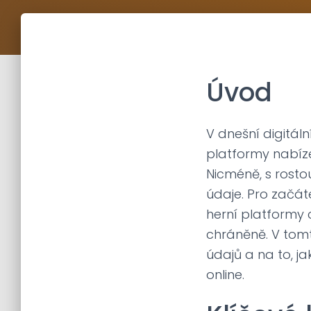
Úvod
V dnešní digitáln
platformy nabízej
Nicméně, s rosto
údaje. Pro začát
herní platformy 
chráněně. V tom
údajů a na to, j
online.