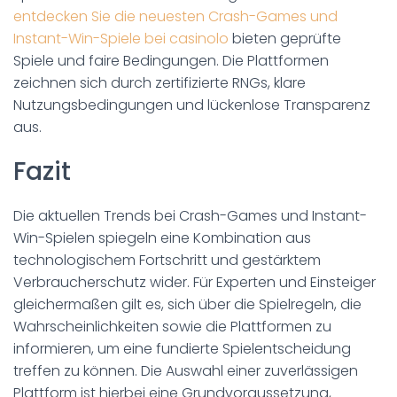
entdecken Sie die neuesten Crash-Games und
Instant-Win-Spiele bei casinolo
bieten geprüfte
Spiele und faire Bedingungen. Die Plattformen
zeichnen sich durch zertifizierte RNGs, klare
Nutzungsbedingungen und lückenlose Transparenz
aus.
Fazit
Die aktuellen Trends bei Crash-Games und Instant-
Win-Spielen spiegeln eine Kombination aus
technologischem Fortschritt und gestärktem
Verbraucherschutz wider. Für Experten und Einsteiger
gleichermaßen gilt es, sich über die Spielregeln, die
Wahrscheinlichkeiten sowie die Plattformen zu
informieren, um eine fundierte Spielentscheidung
treffen zu können. Die Auswahl einer zuverlässigen
Plattform ist hierbei eine Grundvoraussetzung,