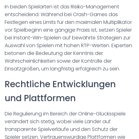
In beiden Spielarten ist das Risiko-Management
entscheidend. Während bei Crash-Games das
Festlegen eines Limits für den maximalen Multiplikator
vor Spielbeginn eine gängige Praxis ist, setzen Spieler
bei Instant-Win-Spielen auf bewährte Strategien zur
Auswahl von Spielen mit hohen RTP-Werten. Experten
betonen die Bedeutung der Kenntnis der
Wahrscheinlichkeiten sowie der Kontrolle der
Einsatzgrößen, um langfristig erfolgreich zu sein.
Rechtliche Entwicklungen
und Plattformen
Die Regulierung im Bereich der Online-Glücksspiele
verändert sich stetig, wobei viele Länder auf
transparente Spielverläufe und den Schutz der
Spieler setzen. Vertrauenswürdige Plattformen wie