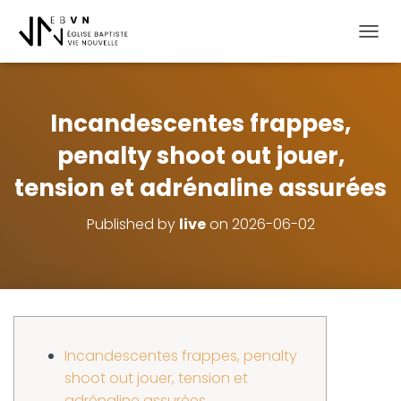
OUVRI
Incandescentes frappes,
penalty shoot out jouer,
tension et adrénaline assurées
Published by
live
on
2026-06-02
Incandescentes frappes, penalty
shoot out jouer, tension et
adrénaline assurées