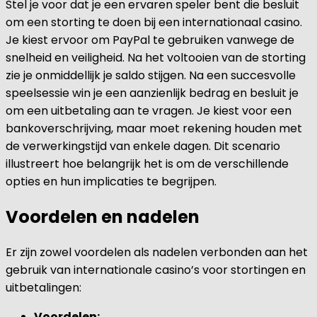
Stel je voor dat je een ervaren speler bent die besluit
om een storting te doen bij een internationaal casino.
Je kiest ervoor om PayPal te gebruiken vanwege de
snelheid en veiligheid. Na het voltooien van de storting
zie je onmiddellijk je saldo stijgen. Na een succesvolle
speelsessie win je een aanzienlijk bedrag en besluit je
om een uitbetaling aan te vragen. Je kiest voor een
bankoverschrijving, maar moet rekening houden met
de verwerkingstijd van enkele dagen. Dit scenario
illustreert hoe belangrijk het is om de verschillende
opties en hun implicaties te begrijpen.
Voordelen en nadelen
Er zijn zowel voordelen als nadelen verbonden aan het
gebruik van internationale casino’s voor stortingen en
uitbetalingen:
Voordelen: