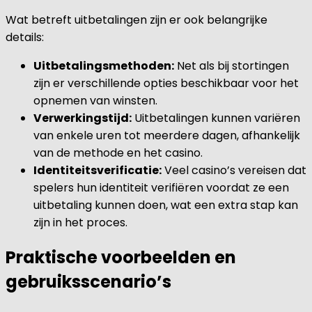
Wat betreft uitbetalingen zijn er ook belangrijke
details:
Uitbetalingsmethoden:
Net als bij stortingen
zijn er verschillende opties beschikbaar voor het
opnemen van winsten.
Verwerkingstijd:
Uitbetalingen kunnen variëren
van enkele uren tot meerdere dagen, afhankelijk
van de methode en het casino.
Identiteitsverificatie:
Veel casino’s vereisen dat
spelers hun identiteit verifiëren voordat ze een
uitbetaling kunnen doen, wat een extra stap kan
zijn in het proces.
Praktische voorbeelden en
gebruiksscenario’s