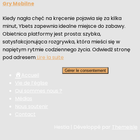
Gry Mobilne
Kiedy nagła chęć na kręcenie pojawia się za kilka
minut, Ybets zapewnia idealne miejsce do zabawy.
Obietnica platformy jest prosta: szybka,
satysfakcjonująca rozgrywka, która mieści się w
napiętym rytmie codziennego życia. Odwiedź stronę
pod adresem
Lire la suite
Gérer le consentement
Accueil
Vie de l’église
Qui sommes nous ?
Médias
Nous soutenir
Contact
Hestia | Développé par
ThemeIsle