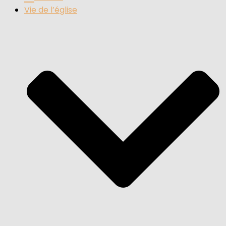
Vie de l’église