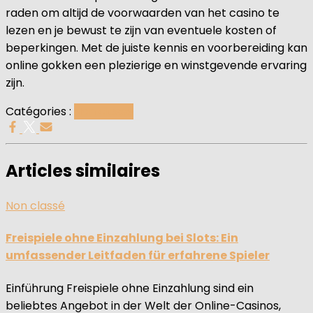
raden om altijd de voorwaarden van het casino te
lezen en je bewust te zijn van eventuele kosten of
beperkingen. Met de juiste kennis en voorbereiding kan
online gokken een plezierige en winstgevende ervaring
zijn.
Catégories :
Non classé
Articles similaires
Non classé
Freispiele ohne Einzahlung bei Slots: Ein
umfassender Leitfaden für erfahrene Spieler
Einführung Freispiele ohne Einzahlung sind ein
beliebtes Angebot in der Welt der Online-Casinos,