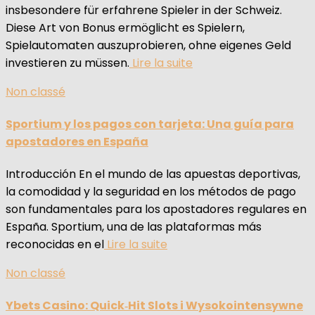
insbesondere für erfahrene Spieler in der Schweiz.
Diese Art von Bonus ermöglicht es Spielern,
Spielautomaten auszuprobieren, ohne eigenes Geld
investieren zu müssen.
Lire la suite
Non classé
Sportium y los pagos con tarjeta: Una guía para
apostadores en España
Introducción En el mundo de las apuestas deportivas,
la comodidad y la seguridad en los métodos de pago
son fundamentales para los apostadores regulares en
España. Sportium, una de las plataformas más
reconocidas en el
Lire la suite
Non classé
Ybets Casino: Quick‑Hit Slots i Wysokointensywne