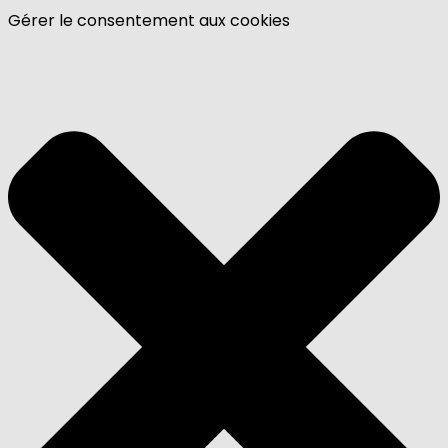
Gérer le consentement aux cookies