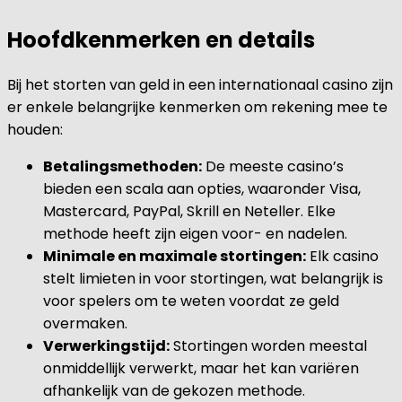
Hoofdkenmerken en details
Bij het storten van geld in een internationaal casino zijn
er enkele belangrijke kenmerken om rekening mee te
houden:
Betalingsmethoden:
De meeste casino’s
bieden een scala aan opties, waaronder Visa,
Mastercard, PayPal, Skrill en Neteller. Elke
methode heeft zijn eigen voor- en nadelen.
Minimale en maximale stortingen:
Elk casino
stelt limieten in voor stortingen, wat belangrijk is
voor spelers om te weten voordat ze geld
overmaken.
Verwerkingstijd:
Stortingen worden meestal
onmiddellijk verwerkt, maar het kan variëren
afhankelijk van de gekozen methode.