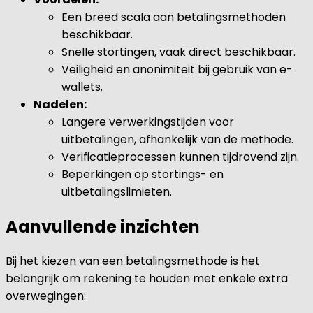
Een breed scala aan betalingsmethoden
beschikbaar.
Snelle stortingen, vaak direct beschikbaar.
Veiligheid en anonimiteit bij gebruik van e-
wallets.
Nadelen:
Langere verwerkingstijden voor
uitbetalingen, afhankelijk van de methode.
Verificatieprocessen kunnen tijdrovend zijn.
Beperkingen op stortings- en
uitbetalingslimieten.
Aanvullende inzichten
Bij het kiezen van een betalingsmethode is het
belangrijk om rekening te houden met enkele extra
overwegingen: