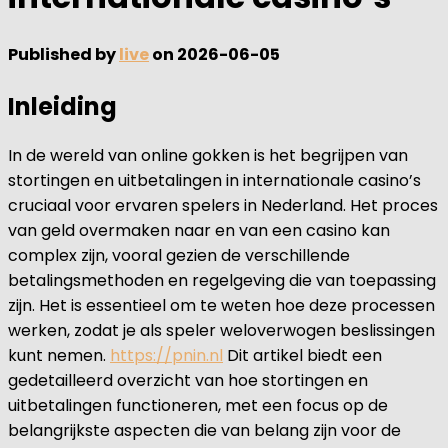
Published by
live
on
2026-06-05
Inleiding
In de wereld van online gokken is het begrijpen van
stortingen en uitbetalingen in internationale casino’s
cruciaal voor ervaren spelers in Nederland. Het proces
van geld overmaken naar en van een casino kan
complex zijn, vooral gezien de verschillende
betalingsmethoden en regelgeving die van toepassing
zijn. Het is essentieel om te weten hoe deze processen
werken, zodat je als speler weloverwogen beslissingen
kunt nemen.
https://pnin.nl
Dit artikel biedt een
gedetailleerd overzicht van hoe stortingen en
uitbetalingen functioneren, met een focus op de
belangrijkste aspecten die van belang zijn voor de