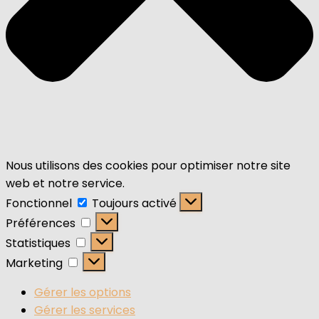
Nous utilisons des cookies pour optimiser notre site
web et notre service.
Fonctionnel
Fonctionnel
Toujours activé
Préférences
Préférences
Statistiques
Statistiques
Marketing
Marketing
Gérer les options
Gérer les services