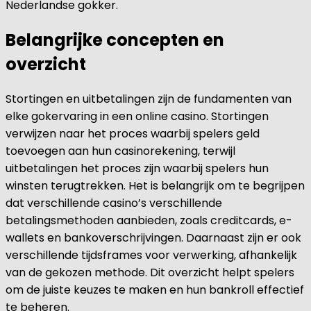
Nederlandse gokker.
Belangrijke concepten en
overzicht
Stortingen en uitbetalingen zijn de fundamenten van
elke gokervaring in een online casino. Stortingen
verwijzen naar het proces waarbij spelers geld
toevoegen aan hun casinorekening, terwijl
uitbetalingen het proces zijn waarbij spelers hun
winsten terugtrekken. Het is belangrijk om te begrijpen
dat verschillende casino’s verschillende
betalingsmethoden aanbieden, zoals creditcards, e-
wallets en bankoverschrijvingen. Daarnaast zijn er ook
verschillende tijdsframes voor verwerking, afhankelijk
van de gekozen methode. Dit overzicht helpt spelers
om de juiste keuzes te maken en hun bankroll effectief
te beheren.