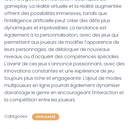
gameplay. La réalité virtuelle et la réalité augmentée
offrent des possibilités immersives, tandis que
l'intelligence artificielle peut créer des défis plus
dynamiques et imprévisibles. La tendance est
également à la personnalisation, avec des jeux qui
permettent aux joueurs de modifier l'apparence de
leurs personnages, de débloquer de nouveaux
niveaux, ou d'acquérir des compétences spéciales.
L'avenir de ces jeux s'annonce passionnant, avec des
innovations constantes et une expérience de jeu
toujours plus riche et engageante. L'ajout de modes
multijoueurs en ligne pourrait également dynamiser
davantage le genre en encourageant l'interaction et
la compétition entre les joueurs.
Catégories :
NON CLASSÉ