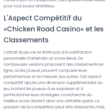
pour tout joueur ambitieux.
L'Aspect Compétitif du
«Chicken Road Casino» et les
Classements
L'attrait du jeu ne se limite pas à la satisfaction
personnelle d'atteindre un score élevé. De
nombreuses versions proposent des classements en
ligne, où les joueurs peuvent comparer leurs
performances et se mesurer aux autres. Cet aspect
compétitif ajoute une dimension supplémentaire au
jeu, incitant les joueurs à se surpasser et à
perfectionner leurs stratégies. La recherche du
meilleur score devient alors une véritable quête. La
pression de la compétition peut être stressante, mais