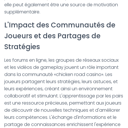
elle peut également être une source de motivation
supplémentaire.
L'Impact des Communautés de
Joueurs et des Partages de
Stratégies
Les forums en ligne, les groupes de réseaux sociaux
et les vidéos de gameplay jouent un rôle important
dans la communauté «chicken road casino». Les
joueurs partagent leurs stratégies, leurs astuces, et
leurs expériences, créant ainsi un environnement
collaboratif et stimulant. L'apprentissage par les pairs
est une ressource précieuse, permettant aux joueurs
de découvrir de nouvelles techniques et d'améliorer
leurs compétences. L'échange d'informations et le
partage de connaissances enrichissent l'expérience