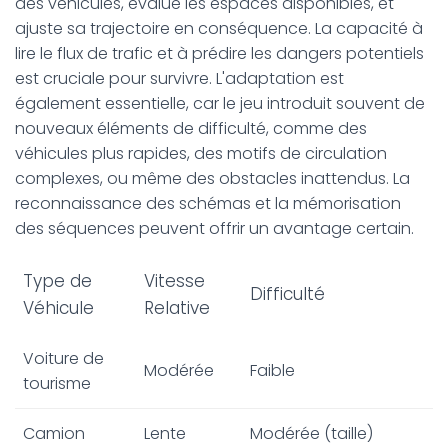
des véhicules, évalue les espaces disponibles, et
ajuste sa trajectoire en conséquence. La capacité à
lire le flux de trafic et à prédire les dangers potentiels
est cruciale pour survivre. L'adaptation est
également essentielle, car le jeu introduit souvent de
nouveaux éléments de difficulté, comme des
véhicules plus rapides, des motifs de circulation
complexes, ou même des obstacles inattendus. La
reconnaissance des schémas et la mémorisation
des séquences peuvent offrir un avantage certain.
Type de
Vitesse
Difficulté
Véhicule
Relative
Voiture de
Modérée
Faible
tourisme
Camion
Lente
Modérée (taille)