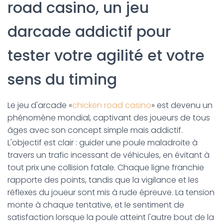
road casino, un jeu
darcade addictif pour
tester votre agilité et votre
sens du timing
Le jeu d'arcade «
chicken road casino
» est devenu un
phénomène mondial, captivant des joueurs de tous
âges avec son concept simple mais addictif.
L'objectif est clair : guider une poule maladroite à
travers un trafic incessant de véhicules, en évitant à
tout prix une collision fatale. Chaque ligne franchie
rapporte des points, tandis que la vigilance et les
réflexes du joueur sont mis à rude épreuve. La tension
monte à chaque tentative, et le sentiment de
satisfaction lorsque la poule atteint l'autre bout de la