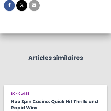
Articles similaires
NON CLASSÉ
Neo Spin Casino: Quick‑Hit Thrills and
Rapid Wins