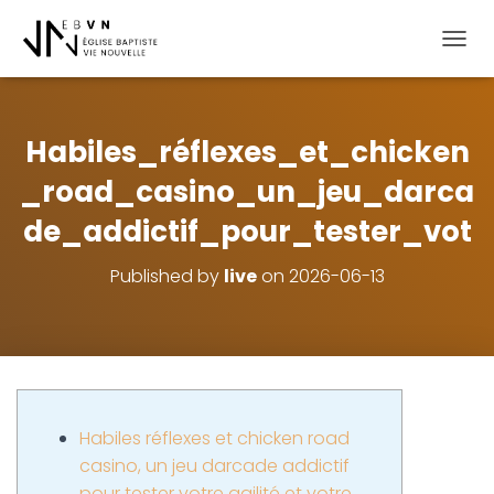
OUVRI
Habiles_réflexes_et_chicken
_road_casino_un_jeu_darca
de_addictif_pour_tester_vot
Published by
live
on
2026-06-13
Habiles réflexes et chicken road
casino, un jeu darcade addictif
pour tester votre agilité et votre