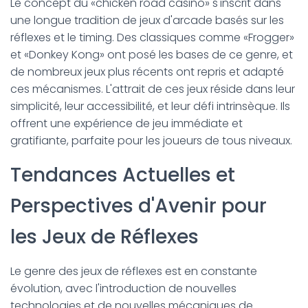
Le concept du «chicken road casino» s'inscrit dans
une longue tradition de jeux d'arcade basés sur les
réflexes et le timing. Des classiques comme «Frogger»
et «Donkey Kong» ont posé les bases de ce genre, et
de nombreux jeux plus récents ont repris et adapté
ces mécanismes. L'attrait de ces jeux réside dans leur
simplicité, leur accessibilité, et leur défi intrinsèque. Ils
offrent une expérience de jeu immédiate et
gratifiante, parfaite pour les joueurs de tous niveaux.
Tendances Actuelles et
Perspectives d'Avenir pour
les Jeux de Réflexes
Le genre des jeux de réflexes est en constante
évolution, avec l'introduction de nouvelles
technologies et de nouvelles mécaniques de