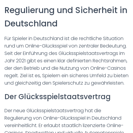
Regulierung und Sicherheit in
Deutschland
Für Spieler in Deutschland ist die rechtliche Situation
rund um Online-Glücksspiel von zentraler Bedeutung.
Seit der Einführung des Glücksspielstaatsvertrags im
Jahr 2021 gibt es einen klar definierten Rechtsrahmen,
der den Betrieb und die Nutzung von Online-Casinos
regelt. Ziel ist es, Spielern ein sicheres Umfeld zu bieten
und gleichzeitig den Spielerschutz zu gewährleisten.
Der Glücksspielstaatsvertrag
Der neue Glücksspielstaatsvertrag hat die
Regulierung von Online-Glücksspiel in Deutschland
vereinheitlicht. Er erlaubt staatlich lizenzierte Online-
Casinos, Sportwetten und virtuelle Automatenspiele