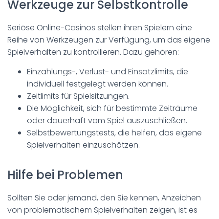
Werkzeuge zur Selbstkontrolle
Seriöse Online-Casinos stellen ihren Spielern eine
Reihe von Werkzeugen zur Verfügung, um das eigene
Spielverhalten zu kontrollieren. Dazu gehören:
Einzahlungs-, Verlust- und Einsatzlimits, die
individuell festgelegt werden können.
Zeitlimits für Spielsitzungen.
Die Möglichkeit, sich für bestimmte Zeiträume
oder dauerhaft vom Spiel auszuschließen.
Selbstbewertungstests, die helfen, das eigene
Spielverhalten einzuschätzen.
Hilfe bei Problemen
Sollten Sie oder jemand, den Sie kennen, Anzeichen
von problematischem Spielverhalten zeigen, ist es