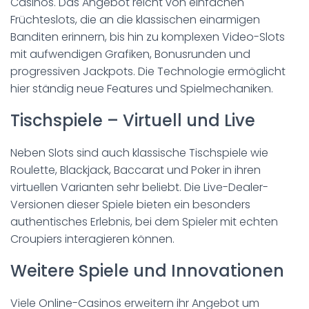
Casinos. Das Angebot reicht von einfachen
Früchteslots, die an die klassischen einarmigen
Banditen erinnern, bis hin zu komplexen Video-Slots
mit aufwendigen Grafiken, Bonusrunden und
progressiven Jackpots. Die Technologie ermöglicht
hier ständig neue Features und Spielmechaniken.
Tischspiele – Virtuell und Live
Neben Slots sind auch klassische Tischspiele wie
Roulette, Blackjack, Baccarat und Poker in ihren
virtuellen Varianten sehr beliebt. Die Live-Dealer-
Versionen dieser Spiele bieten ein besonders
authentisches Erlebnis, bei dem Spieler mit echten
Croupiers interagieren können.
Weitere Spiele und Innovationen
Viele Online-Casinos erweitern ihr Angebot um