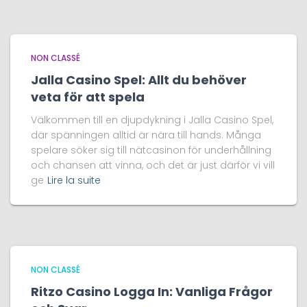
NON CLASSÉ
Jalla Casino Spel: Allt du behöver
veta för att spela
Välkommen till en djupdykning i Jalla Casino Spel,
där spänningen alltid är nära till hands. Många
spelare söker sig till nätcasinon för underhållning
och chansen att vinna, och det är just därför vi vill
ge
Lire la suite
NON CLASSÉ
Ritzo Casino Logga In: Vanliga Frågor