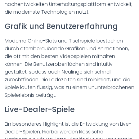
hochentwickelten Unterhaltungsplattform entwickelt,
die modernste Technologien nutzt.
Grafik und Benutzererfahrung
Moderne Online-Slots und Tischspiele bestechen
durch atemberaubende Grafiken und Animationen,
die oft mit den besten Videospielen mithalten
können. Die Benutzeroberflächen sind intuitiv
gestaltet, sodass auch Neulinge sich schnell
zurechtfinden. Die Ladezeiten sind minimiert, und die
Spiele laufen flüssig, was zu einem ununterbrochenen
Spielerlebnis beiträgt.
Live-Dealer-Spiele
Ein besonderes Highlight ist die Entwicklung von Live-
Dealer-Spielen. Hierbei werden klassische