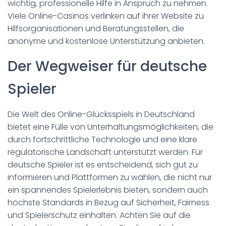
wichtig, professionelle Hilfe in Anspruch zu nehmen.
Viele Online-Casinos verlinken auf ihrer Website zu
Hilfsorganisationen und Beratungsstellen, die
anonyme und kostenlose Unterstützung anbieten.
Der Wegweiser für deutsche
Spieler
Die Welt des Online-Glücksspiels in Deutschland
bietet eine Fülle von Unterhaltungsmöglichkeiten, die
durch fortschrittliche Technologie und eine klare
regulatorische Landschaft unterstützt werden. Für
deutsche Spieler ist es entscheidend, sich gut zu
informieren und Plattformen zu wählen, die nicht nur
ein spannendes Spielerlebnis bieten, sondern auch
höchste Standards in Bezug auf Sicherheit, Fairness
und Spielerschutz einhalten. Achten Sie auf die