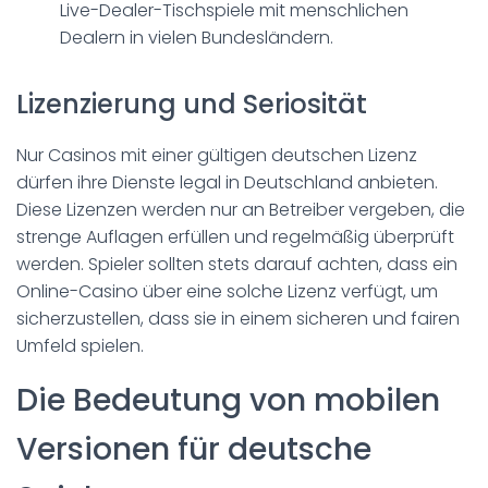
Live-Dealer-Tischspiele mit menschlichen
Dealern in vielen Bundesländern.
Lizenzierung und Seriosität
Nur Casinos mit einer gültigen deutschen Lizenz
dürfen ihre Dienste legal in Deutschland anbieten.
Diese Lizenzen werden nur an Betreiber vergeben, die
strenge Auflagen erfüllen und regelmäßig überprüft
werden. Spieler sollten stets darauf achten, dass ein
Online-Casino über eine solche Lizenz verfügt, um
sicherzustellen, dass sie in einem sicheren und fairen
Umfeld spielen.
Die Bedeutung von mobilen
Versionen für deutsche