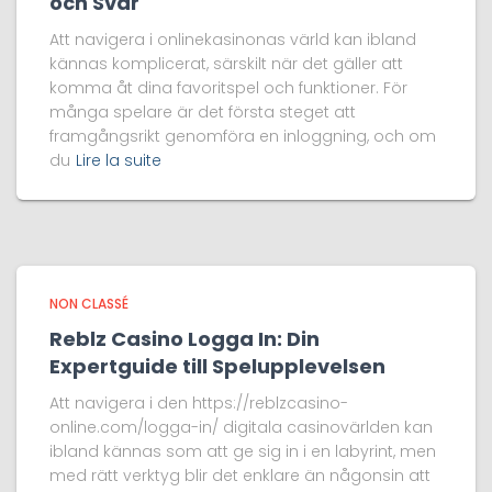
och Svar
Att navigera i onlinekasinonas värld kan ibland
kännas komplicerat, särskilt när det gäller att
komma åt dina favoritspel och funktioner. För
många spelare är det första steget att
framgångsrikt genomföra en inloggning, och om
du
Lire la suite
NON CLASSÉ
Reblz Casino Logga In: Din
Expertguide till Spelupplevelsen
Att navigera i den https://reblzcasino-
online.com/logga-in/ digitala casinovärlden kan
ibland kännas som att ge sig in i en labyrint, men
med rätt verktyg blir det enklare än någonsin att