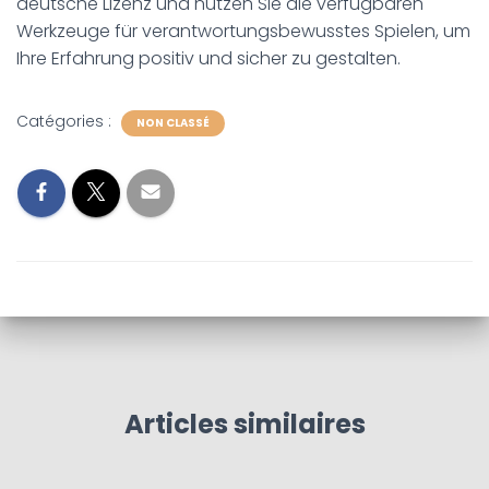
deutsche Lizenz und nutzen Sie die verfügbaren
Werkzeuge für verantwortungsbewusstes Spielen, um
Ihre Erfahrung positiv und sicher zu gestalten.
Catégories :
NON CLASSÉ
Articles similaires