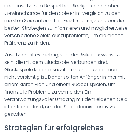
und Einsatz. Zum Beispiel hat Blackjack eine höhere
Gewinnchance für den Spieler im Vergleich zu den
meisten Spielautomaten. Es ist ratsam, sich über die
besten Strategien zu informieren und möglicherweise
verschiedene Spiele auszuprobieren, um die eigene
Präferenz zu finden.
Zusätzlich ist es wichtig, sich der Risiken bewusst zu
sein, die mit dem Glücksspiel verbunden sind.
Glücksspiele können süchtig machen, wenn man
nicht vorsichtig ist. Daher sollten Anfänger immer mit
einem klaren Plan und einem Budget spielen, um
finanzielle Probleme zu vermeiden. Ein
verantwortungsvoller Umgang mit dem eigenen Geld
ist entscheidend, um das Spielerlebnis positiv zu
gestalten.
Strategien für erfolgreiches