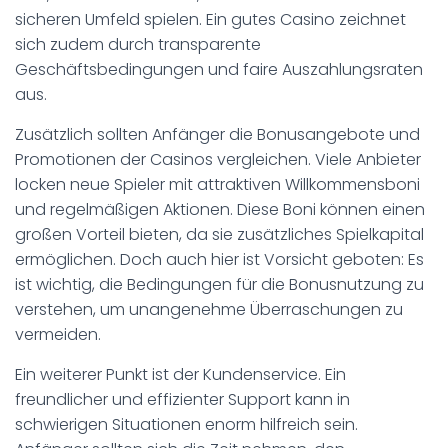
sicheren Umfeld spielen. Ein gutes Casino zeichnet
sich zudem durch transparente
Geschäftsbedingungen und faire Auszahlungsraten
aus.
Zusätzlich sollten Anfänger die Bonusangebote und
Promotionen der Casinos vergleichen. Viele Anbieter
locken neue Spieler mit attraktiven Willkommensboni
und regelmäßigen Aktionen. Diese Boni können einen
großen Vorteil bieten, da sie zusätzliches Spielkapital
ermöglichen. Doch auch hier ist Vorsicht geboten: Es
ist wichtig, die Bedingungen für die Bonusnutzung zu
verstehen, um unangenehme Überraschungen zu
vermeiden.
Ein weiterer Punkt ist der Kundenservice. Ein
freundlicher und effizienter Support kann in
schwierigen Situationen enorm hilfreich sein.