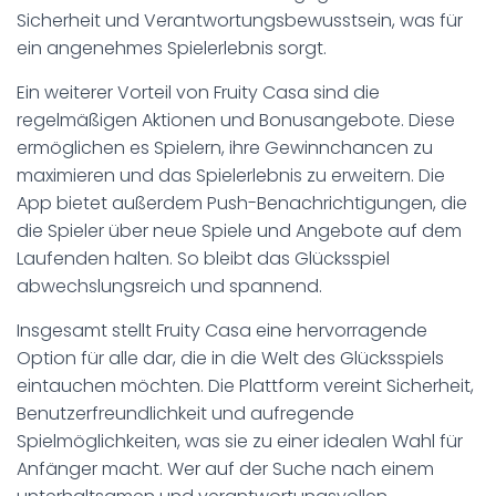
Sicherheit und Verantwortungsbewusstsein, was für
ein angenehmes Spielerlebnis sorgt.
Ein weiterer Vorteil von Fruity Casa sind die
regelmäßigen Aktionen und Bonusangebote. Diese
ermöglichen es Spielern, ihre Gewinnchancen zu
maximieren und das Spielerlebnis zu erweitern. Die
App bietet außerdem Push-Benachrichtigungen, die
die Spieler über neue Spiele und Angebote auf dem
Laufenden halten. So bleibt das Glücksspiel
abwechslungsreich und spannend.
Insgesamt stellt Fruity Casa eine hervorragende
Option für alle dar, die in die Welt des Glücksspiels
eintauchen möchten. Die Plattform vereint Sicherheit,
Benutzerfreundlichkeit und aufregende
Spielmöglichkeiten, was sie zu einer idealen Wahl für
Anfänger macht. Wer auf der Suche nach einem