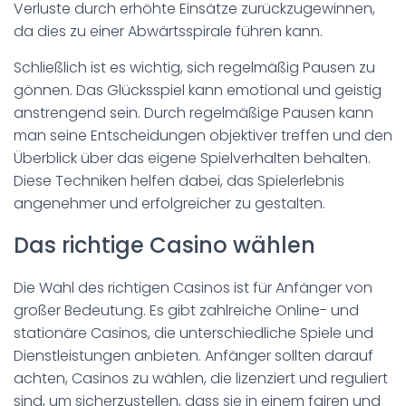
Verluste durch erhöhte Einsätze zurückzugewinnen,
da dies zu einer Abwärtsspirale führen kann.
Schließlich ist es wichtig, sich regelmäßig Pausen zu
gönnen. Das Glücksspiel kann emotional und geistig
anstrengend sein. Durch regelmäßige Pausen kann
man seine Entscheidungen objektiver treffen und den
Überblick über das eigene Spielverhalten behalten.
Diese Techniken helfen dabei, das Spielerlebnis
angenehmer und erfolgreicher zu gestalten.
Das richtige Casino wählen
Die Wahl des richtigen Casinos ist für Anfänger von
großer Bedeutung. Es gibt zahlreiche Online- und
stationäre Casinos, die unterschiedliche Spiele und
Dienstleistungen anbieten. Anfänger sollten darauf
achten, Casinos zu wählen, die lizenziert und reguliert
sind, um sicherzustellen, dass sie in einem fairen und