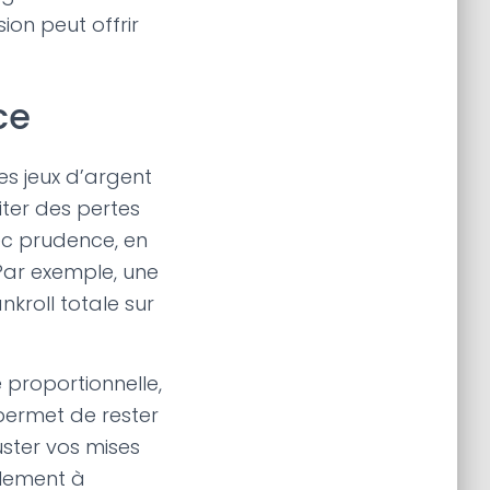
ion peut offrir
ce
es jeux d’argent
viter des pertes
ec prudence, en
Par exemple, une
kroll totale sur
 proportionnelle,
 permet de rester
ster vos mises
ulement à