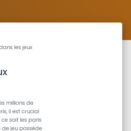
dans les jeux
ux
es millions de
, il est crucial
e soit les paris
pe de jeu possède