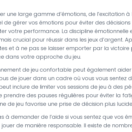
ter une large gamme d’émotions, de l’excitation à la
el de gérer vos émotions pour éviter des décisions 
ter votre performance. La discipline émotionnelle 
mais crucial pour réussir dans les jeux d’argent. 
es et à ne pas se laisser emporter par la victoire 
ce dans votre approche du jeu.
onnement de jeu confortable peut également aider 
vous de jouer dans un cadre où vous vous sentez 
eut inclure de limiter vos sessions de jeu à des p
e prendre des pauses régulières pour éviter la fat
 de jeu favorise une prise de décision plus lucide 
 pas à demander de l’aide si vous sentez que vos é
 jouer de manière responsable. Il existe de nombr