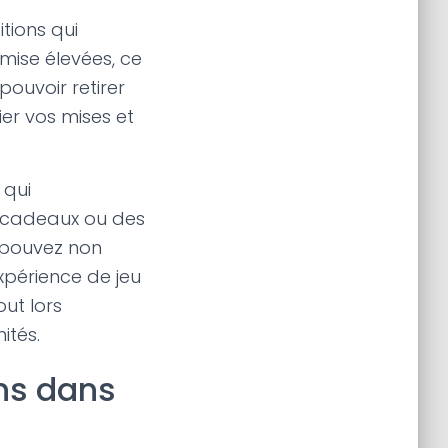
itions qui
mise élevées, ce
ouvoir retirer
er vos mises et
 qui
s cadeaux ou des
 pouvez non
xpérience de jeu
out lors
ités.
ns dans