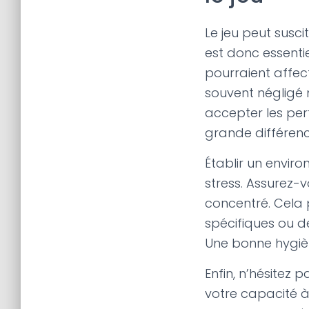
Le jeu peut susci
est donc essenti
pourraient affec
souvent négligé 
accepter les pert
grande différen
Établir un envir
stress. Assurez-
concentré. Cela p
spécifiques ou d
Une bonne hygiène
Enfin, n’hésitez
votre capacité à