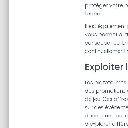
protéger votre b
terme.
Il est également
vous permet d’ide
conséquence. En
continuellement
Exploiter
Les plateformes 
des promotions 
de jeu. Ces offr
sur des événemen
donner un coup d
d’explorer différ