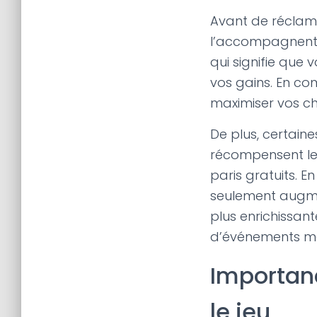
Avant de réclamer
l’accompagnent. 
qui signifie que
vos gains. En co
maximiser vos ch
De plus, certain
récompensent les
paris gratuits. 
seulement augmen
plus enrichissant
d’événements ma
Importan
le jeu