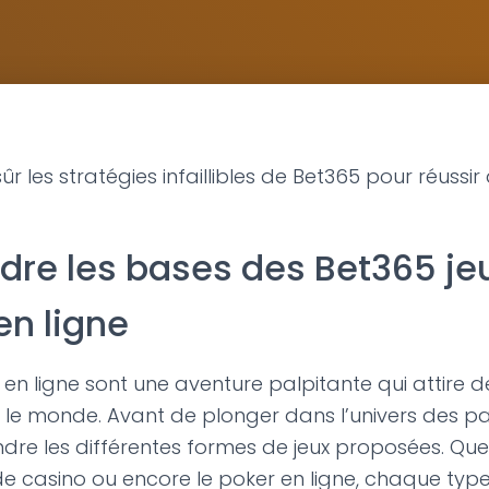
 les stratégies infaillibles de Bet365 pour réussir 
re les bases des Bet365 je
en ligne
 en ligne sont une aventure palpitante qui attire d
 le monde. Avant de plonger dans l’univers des paris
re les différentes formes de jeux proposées. Que c
x de casino ou encore le poker en ligne, chaque ty