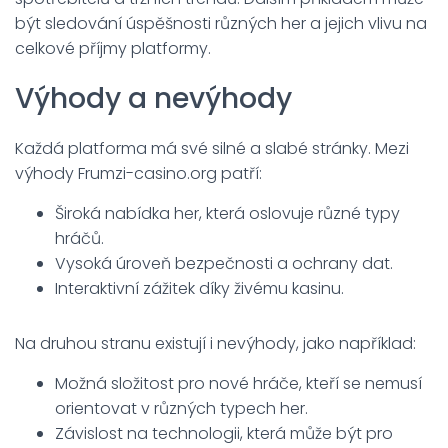
být sledování úspěšnosti různých her a jejich vlivu na
celkové příjmy platformy.
Výhody a nevýhody
Každá platforma má své silné a slabé stránky. Mezi
výhody Frumzi-casino.org patří:
Široká nabídka her, která oslovuje různé typy
hráčů.
Vysoká úroveň bezpečnosti a ochrany dat.
Interaktivní zážitek díky živému kasinu.
Na druhou stranu existují i nevýhody, jako například:
Možná složitost pro nové hráče, kteří se nemusí
orientovat v různých typech her.
Závislost na technologii, která může být pro