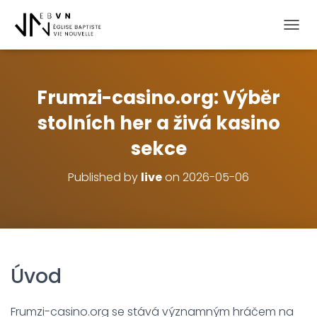
OUVRI
Frumzi-casino.org: Výběr
stolních her a živá kasino
sekce
Published by
live
on
2026-05-06
Úvod
Frumzi-casino.org se stává významným hráčem na