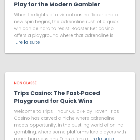
Play for the Modern Gambler
When the lights of a virtual casino flicker and a
new spin begins, the adrenaline rush of a quick
win can be hard to resist. Rooster Bet casino
offers a playground where that adrenaline is
Lire la suite
NON CLASSÉ
Trips Casino: The Fast‑Paced
Playground for Quick Wins
Welcome to Trips – Your Quick‑Play Haven Trips
Casino has carved a niche where adrenaline
meets opportunity. In the bustling world of online
gambling, where some platforms lure players with
marathon sessions, Trips offers a
Lire la suite