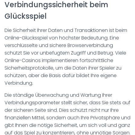
Verbindungssicherheit beim
Glücksspiel
Die Sicherheit Ihrer Daten und Transaktionen ist beim
Online-Glücksspiel von höchster Bedeutung. Eine
verschlüsselte und sichere Browserverbindung
schützt Sie vor unbefugtem Zugriff und Betrug. Viele
Online-Casinos implementieren fortschrittliche
Sicherheitsprotokolle, um die Daten ihrer Spieler zu
schützen, aber die Basis dafür bildet Ihre eigene
Verbindung.
Die ständige Überwachung und Wartung Ihrer
Verbindungsparameter stellt sicher, dass Sie stets auf
der sicheren Seite sind. Dies schützt nicht nur Ihre
finanziellen Mittel, sondern auch Ihre Privatsphäre und
gibt Ihnen die nötige Sicherheit, um sich voll und ganz
auf das Spiel zu konzentrieren, ohne unnötige Sorgen.