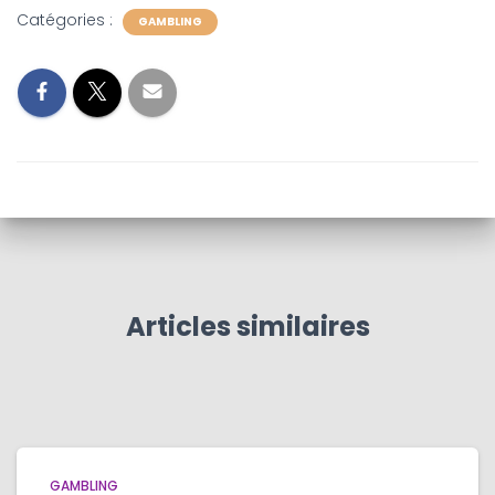
Catégories :
GAMBLING
Articles similaires
GAMBLING