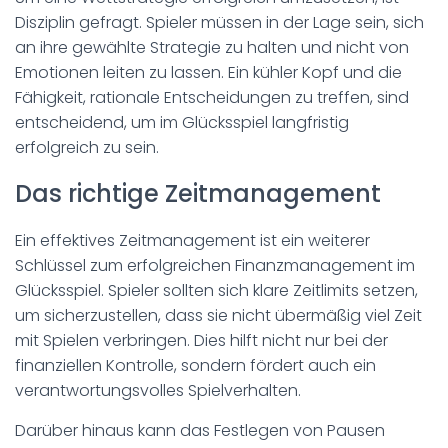
Disziplin gefragt. Spieler müssen in der Lage sein, sich
an ihre gewählte Strategie zu halten und nicht von
Emotionen leiten zu lassen. Ein kühler Kopf und die
Fähigkeit, rationale Entscheidungen zu treffen, sind
entscheidend, um im Glücksspiel langfristig
erfolgreich zu sein.
Das richtige Zeitmanagement
Ein effektives Zeitmanagement ist ein weiterer
Schlüssel zum erfolgreichen Finanzmanagement im
Glücksspiel. Spieler sollten sich klare Zeitlimits setzen,
um sicherzustellen, dass sie nicht übermäßig viel Zeit
mit Spielen verbringen. Dies hilft nicht nur bei der
finanziellen Kontrolle, sondern fördert auch ein
verantwortungsvolles Spielverhalten.
Darüber hinaus kann das Festlegen von Pausen