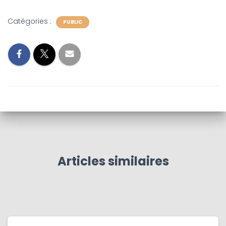
Catégories :
PUBLIC
Articles similaires