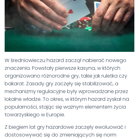
W średniowieczu hazard zaczął nabierać nowego
znaczenia. Powstały pierwsze kasyna, w których
organizowano różnorodne gry, takie jak ruletka czy
bakarat. Zasady gry zaczęły się stabilizować, a
mechanizmy regulacyjne były wprowadzane przez
lokalne władze. To okres, w którym hazard zyskał na
popularności, stając się ważnym elementem życia
towarzyskiego w Europie.
Z biegiem lat gry hazardowe zaczęły ewoluować i
dostosowywać się do zmieniających się norm