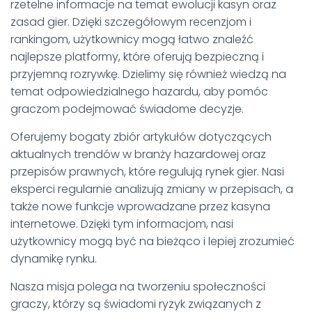
rzetelne informacje na temat ewolucji kasyn oraz
zasad gier. Dzięki szczegółowym recenzjom i
rankingom, użytkownicy mogą łatwo znaleźć
najlepsze platformy, które oferują bezpieczną i
przyjemną rozrywkę. Dzielimy się również wiedzą na
temat odpowiedzialnego hazardu, aby pomóc
graczom podejmować świadome decyzje.
Oferujemy bogaty zbiór artykułów dotyczących
aktualnych trendów w branży hazardowej oraz
przepisów prawnych, które regulują rynek gier. Nasi
eksperci regularnie analizują zmiany w przepisach, a
także nowe funkcje wprowadzane przez kasyna
internetowe. Dzięki tym informacjom, nasi
użytkownicy mogą być na bieżąco i lepiej zrozumieć
dynamikę rynku.
Nasza misja polega na tworzeniu społeczności
graczy, którzy są świadomi ryzyk związanych z