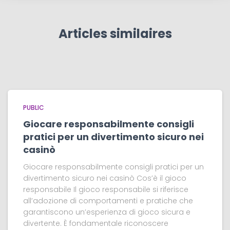
Articles similaires
PUBLIC
Giocare responsabilmente consigli
pratici per un divertimento sicuro nei
casinò
Giocare responsabilmente consigli pratici per un
divertimento sicuro nei casinò Cos’è il gioco
responsabile Il gioco responsabile si riferisce
all’adozione di comportamenti e pratiche che
garantiscono un’esperienza di gioco sicura e
divertente. È fondamentale riconoscere