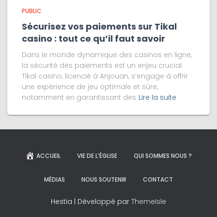
PUBLIC
Sécurisez vos paiements sur Tikal
casino : tout ce qu’il faut savoir
Dans le monde dynamique des casinos en ligne,
la sécurité des paiements est un enjeu crucial.
Tikal casino, licencié à Anjouan, s’engage à offrir
une expérience de jeu optimale et sûre,
notamment en garantissant des
Lire la suite
ACCUEIL
VIE DE L’ÉGLISE
QUI SOMMES NOUS ?
MÉDIAS
NOUS SOUTENIR
CONTACT
Hestia | Développé par
ThemeIsle