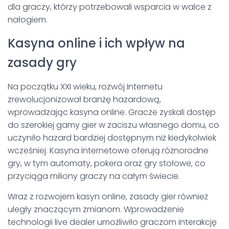
dla graczy, którzy potrzebowali wsparcia w walce z
nałogiem.
Kasyna online i ich wpływ na
zasady gry
Na początku XXI wieku, rozwój Internetu
zrewolucjonizował branżę hazardową,
wprowadzając kasyna online. Gracze zyskali dostęp
do szerokiej gamy gier w zaciszu własnego domu, co
uczyniło hazard bardziej dostępnym niż kiedykolwiek
wcześniej. Kasyna internetowe oferują różnorodne
gry, w tym automaty, pokera oraz gry stołowe, co
przyciąga miliony graczy na całym świecie.
Wraz z rozwojem kasyn online, zasady gier również
uległy znaczącym zmianom. Wprowadzenie
technologii live dealer umożliwiło graczom interakcję