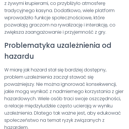
z żywymi krupierami, co przybliżyło atmosferę
tradycyjnego kasyna. Dodatkowo, wiele platform
wprowadziło funkcje społecznościowe, które
pozwalają graczom na rywalizację i interakcję, co
zwiększa zaangażowanie i przyjemność z gry.
Problematyka uzależnienia od
hazardu
W miarę jak hazard stał się bardziej dostępny,
problem uzależnienia zaczął stawać się
poważniejszy. Nie można ignorować konsekwencji,
jakie mogą wynikać z nadmiernego korzystania z gier
hazardowych. Wiele osób traci swoje oszczędności,
a relacje międzyludzkie często ucierają w wyniku
uzależnienia. Dlatego tak ważne jest, aby edukować
społeczeństwo na temat ryzyk związanych z
hazardem.