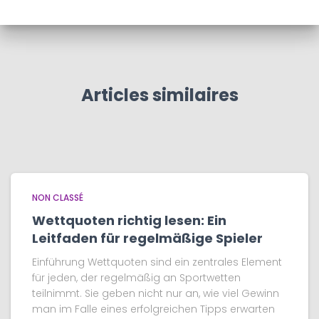
Articles similaires
NON CLASSÉ
Wettquoten richtig lesen: Ein
Leitfaden für regelmäßige Spieler
Einführung Wettquoten sind ein zentrales Element
für jeden, der regelmäßig an Sportwetten
teilnimmt. Sie geben nicht nur an, wie viel Gewinn
man im Falle eines erfolgreichen Tipps erwarten