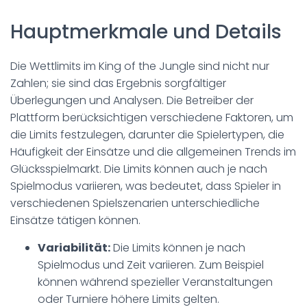
Hauptmerkmale und Details
Die Wettlimits im King of the Jungle sind nicht nur
Zahlen; sie sind das Ergebnis sorgfältiger
Überlegungen und Analysen. Die Betreiber der
Plattform berücksichtigen verschiedene Faktoren, um
die Limits festzulegen, darunter die Spielertypen, die
Häufigkeit der Einsätze und die allgemeinen Trends im
Glücksspielmarkt. Die Limits können auch je nach
Spielmodus variieren, was bedeutet, dass Spieler in
verschiedenen Spielszenarien unterschiedliche
Einsätze tätigen können.
Variabilität:
Die Limits können je nach
Spielmodus und Zeit variieren. Zum Beispiel
können während spezieller Veranstaltungen
oder Turniere höhere Limits gelten.