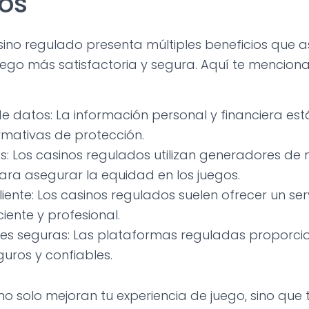
os
sino regulado presenta múltiples beneficios que 
uego más satisfactoria y segura. Aquí te mencio
e datos: La información personal y financiera es
rmativas de protección.
os: Los casinos regulados utilizan generadores de
ara asegurar la equidad en los juegos.
liente: Los casinos regulados suelen ofrecer un ser
iciente y profesional.
es seguras: Las plataformas reguladas proporc
uros y confiables.
 no solo mejoran tu experiencia de juego, sino que