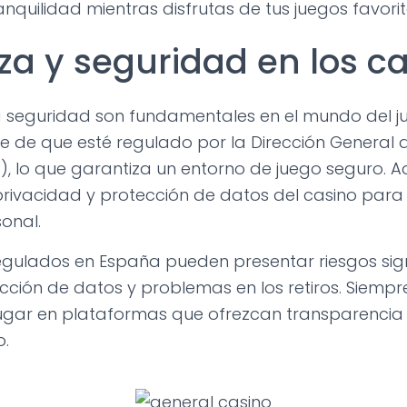
nquilidad mientras disfrutas de tus juegos favorit
za y seguridad en los c
a seguridad son fundamentales en el mundo del jue
e de que esté regulado por la Dirección General
, lo que garantiza un entorno de juego seguro. A
 privacidad y protección de datos del casino para
onal.
egulados en España pueden presentar riesgos sign
ección de datos y problemas en los retiros. Siempr
gar en plataformas que ofrezcan transparencia
o.