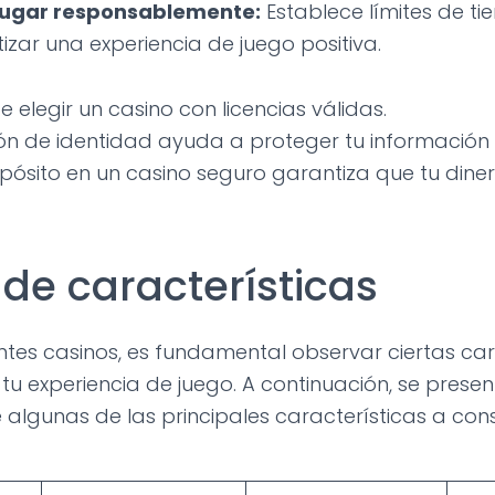
 jugar responsablemente:
Establece límites de ti
zar una experiencia de juego positiva.
 elegir un casino con licencias válidas.
ión de identidad ayuda a proteger tu información
pósito en un casino seguro garantiza que tu diner
 de características
entes casinos, es fundamental observar ciertas ca
n tu experiencia de juego. A continuación, se prese
lgunas de las principales características a consi