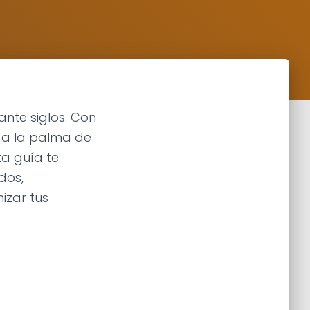
ante siglos. Con
o a la palma de
ta guía te
dos,
izar tus