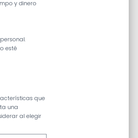
empo y dinero
 personal.
o esté
racterísticas que
nta una
derar al elegir