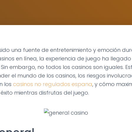
sido una fuente de entretenimiento y emoción dur
asinos en línea, la experiencia de juego ha llegad
Sin embargo, no todos los casinos son iguales. Es
er el mundo de los casinos, los riesgos involucra
n los
casinos no regulados espana
, y cómo maxim
éxito mientras disfrutas del juego.