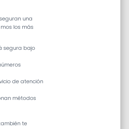
aseguran una
namos los más
tá segura bajo
 números
vicio de atención
ionan métodos
 también te