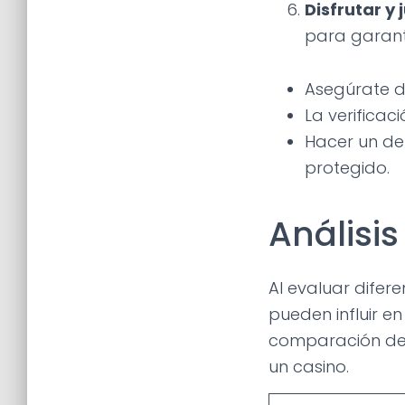
Disfrutar y
para garanti
Asegúrate de
La verificac
Hacer un de
protegido.
Análisis
Al evaluar difer
pueden influir e
comparación de a
un casino.