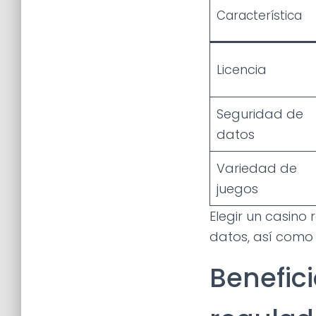
Característica
Licencia
Seguridad de
datos
Variedad de
juegos
Elegir un casino
datos, así como
Benefic