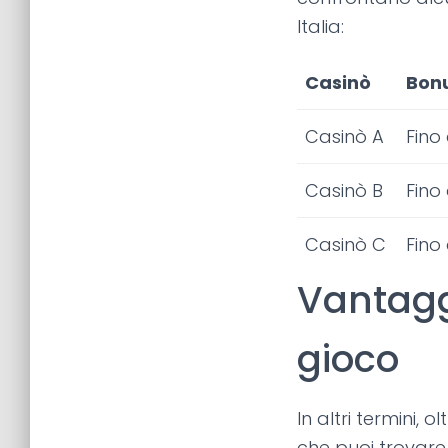
Italia:
Casinò
Bonu
Casinò A
Fino 
Casinò B
Fino 
Casinò C
Fino 
Vantaggi
gioco
In altri termini, o
che puoi trovare 