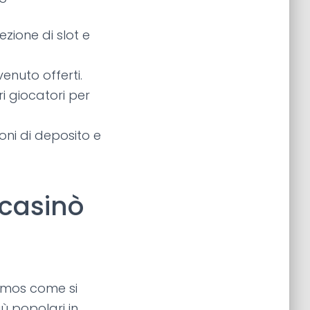
ezione di slot e
enuto offerti.
ri giocatori per
oni di deposito e
 casinò
eamos come si
ù popolari in