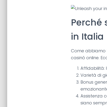
Perché s
in Italia
Come abbiamo vist
casinò online. Ec
Affidabilità
Varietà di g
Bonus genero
emozionante
Assistenza c
siano sempr