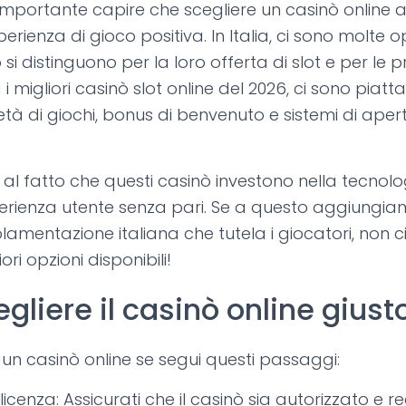
 importante capire che scegliere un casinò online a
rienza di gioco positiva. In Italia, ci sono molte opz
si distinguono per la loro offerta di slot e per le 
i migliori casinò slot online del 2026, ci sono piat
età di giochi, bonus di benvenuto e sistemi di aper
al fatto che questi casinò investono nella tecnolo
erienza utente senza pari. Se a questo aggiungiam
olamentazione italiana che tutela i giocatori, non c
ori opzioni disponibili!
liere il casinò online giust
e un casinò online se segui questi passaggi:
 licenza: Assicurati che il casinò sia autorizzato e