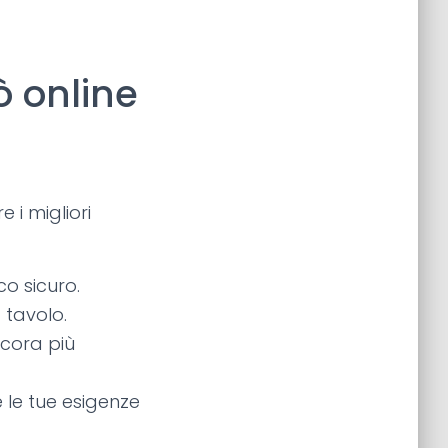
ò online
 i migliori
co sicuro.
 tavolo.
ncora più
 le tue esigenze