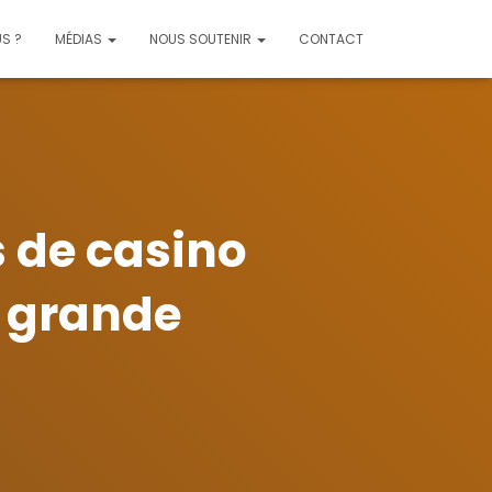
S ?
MÉDIAS
NOUS SOUTENIR
CONTACT
s de casino
o grande