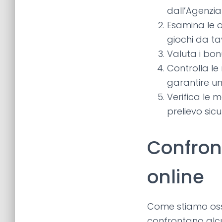
dall’Agenzi
Esamina le o
giochi da ta
Valuta i bon
Controlla le 
garantire un 
Verifica le 
prelievo sicu
Confront
online
Come stiamo osse
confrontano alcun