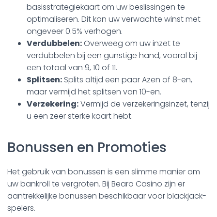
basisstrategiekaart om uw beslissingen te
optimaliseren. Dit kan uw verwachte winst met
ongeveer 0.5% verhogen.
Verdubbelen:
Overweeg om uw inzet te
verdubbelen bij een gunstige hand, vooral bij
een totaal van 9, 10 of 11.
Splitsen:
Splits altijd een paar Azen of 8-en,
maar vermijd het splitsen van 10-en.
Verzekering:
Vermijd de verzekeringsinzet, tenzij
u een zeer sterke kaart hebt.
Bonussen en Promoties
Het gebruik van bonussen is een slimme manier om
uw bankroll te vergroten. Bij Bearo Casino zijn er
aantrekkelijke bonussen beschikbaar voor blackjack-
spelers.