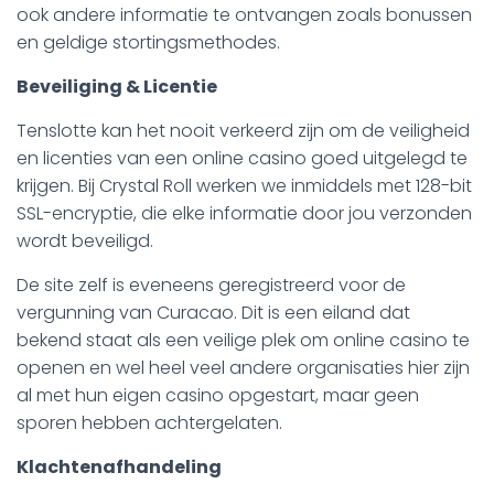
ook andere informatie te ontvangen zoals bonussen
en geldige stortingsmethodes.
Beveiliging & Licentie
Tenslotte kan het nooit verkeerd zijn om de veiligheid
en licenties van een online casino goed uitgelegd te
krijgen. Bij Crystal Roll werken we inmiddels met 128-bit
SSL-encryptie, die elke informatie door jou verzonden
wordt beveiligd.
De site zelf is eveneens geregistreerd voor de
vergunning van Curacao. Dit is een eiland dat
bekend staat als een veilige plek om online casino te
openen en wel heel veel andere organisaties hier zijn
al met hun eigen casino opgestart, maar geen
sporen hebben achtergelaten.
Klachtenafhandeling