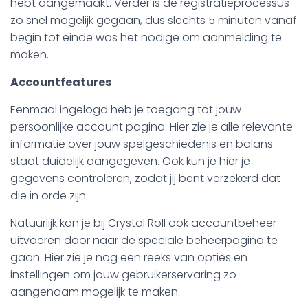
hebt aangemaakt. Verder is de registratieprocessus
zo snel mogelijk gegaan, dus slechts 5 minuten vanaf
begin tot einde was het nodige om aanmelding te
maken.
Accountfeatures
Eenmaal ingelogd heb je toegang tot jouw
persoonlijke account pagina. Hier zie je alle relevante
informatie over jouw spelgeschiedenis en balans
staat duidelijk aangegeven. Ook kun je hier je
gegevens controleren, zodat jij bent verzekerd dat
die in orde zijn.
Natuurlijk kan je bij Crystal Roll ook accountbeheer
uitvoeren door naar de speciale beheerpagina te
gaan. Hier zie je nog een reeks van opties en
instellingen om jouw gebruikerservaring zo
aangenaam mogelijk te maken.