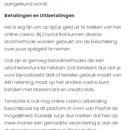
aangeleund wordt.
Betalingen en Uitbetalingen
Het is erg fijn om op tijd je geld uit te trekken van het
online casino. Bij Crystal Roll kunnen diverse
stortmethode worden gebruikt om de beschikking
over jouw spelgeld te nemen.
Ook zijn er genoeg betaalmethodes die een
uitschietersfunctie hebben. Dat betekent dus dat je
voor bijvoorbeeld Skrill of Neteller gebruik maakt van
één rekening, maar op het andere casino kunt
betalen met Mastercard en creditcards.
Tenslotte is ook nog online casino uitbetaling
beschikbaar bij dit platform in vorm van PayPal als
mogelijkheid. Duidelijk zul je dus merken dat hier op
meer manier een gemaakte verandering is aan de