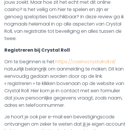
jouw zoekt. Maar hoe zit het echt met dit online
casino? Is het veilig om hier te spelen en zijn er
genoeg spelopties beschikbaar? In deze review ga ik
nogmaals helemaal in op alle aspecten van Crystal
Roll, van registratie tot beveiliging en alles tussen de
twee.
Registreren bij Crystal Roll
Om te beginnen is het
https://casinocrystalroll.nl/
natuurlijk belangrijk om aanmelding te maken. Dit kan
eenvoudig gedaan worden door op de link
« registreren » te klikken bovenaan op de website van
Crystal Roll. Hier kom je in contact met een formulier
dat jouw persoonlijke gegevens vraagt, zoals naam,
adres en telefoonnummer.
Je hoort je ook per e-mail een bevestigingscode
ontvangen om zeker te weten dat jij je eigen account