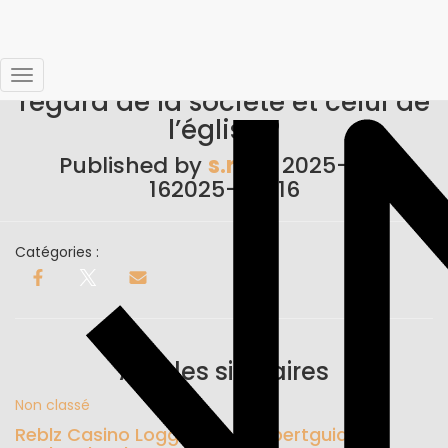
Réussir sa vie: quel est le
Ouvrir/fermer
regard de la société et celui de
la
l’église ?
navigation
Published by
s.r.
on
2025-03-
16
2025-03-16
Catégories :
Articles similaires
Non classé
Reblz Casino Logga In: Din Expertguide till