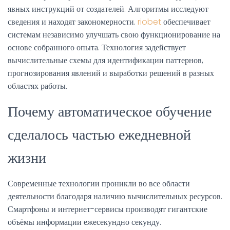
явных инструкций от создателей. Алгоритмы исследуют
сведения и находят закономерности.
riobet
обеспечивает
системам независимо улучшать свою функционирование на
основе собранного опыта. Технология задействует
вычислительные схемы для идентификации паттернов,
прогнозирования явлений и выработки решений в разных
областях работы.
Почему автоматическое обучение
сделалось частью ежедневной
жизни
Современные технологии проникли во все области
деятельности благодаря наличию вычислительных ресурсов.
Смартфоны и интернет-сервисы производят гигантские
объёмы информации ежесекундно секунду.