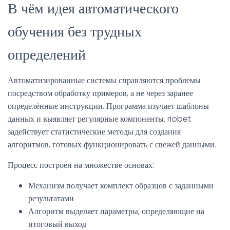
В чём идея автоматического
обучения без трудных
определений
Автоматизированные системы справляются проблемы
посредством обработку примеров, а не через заранее
определённые инструкции. Программа изучает шаблоны
данных и выявляет регулярные компоненты. riobet
задействует статистические методы для создания
алгоритмов, готовых функционировать с свежей данными.
Процесс построен на множестве основах:
Механизм получает комплект образцов с заданными
результатами
Алгоритм выделяет параметры, определяющие на
итоговый выход