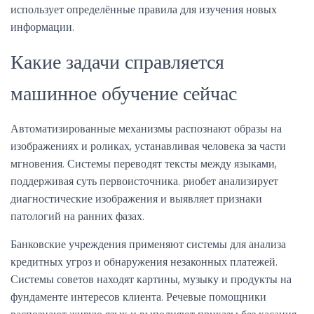
использует определённые правила для изучения новых
информации.
Какие задачи справляется
машинное обучение сейчас
Автоматизированные механизмы распознают образы на
изображениях и роликах, устанавливая человека за части
мгновения. Системы переводят тексты между языками,
поддерживая суть первоисточника. риобет анализирует
диагностические изображения и выявляет признаки
патологий на ранних фазах.
Банковские учреждения применяют системы для анализа
кредитных угроз и обнаружения незаконных платежей.
Системы советов находят картины, музыку и продукты на
фундаменте интересов клиента. Речевые помощники