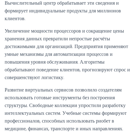
Вычислительный центр обрабатывает эти сведения и
формирует индивидуальные продукты для миллионов
клиентов.
Увеличение мощности процессоров и сокращение цены
хранения данных превратили непростые расчёты
достижимыми для организаций. Предприятия применяют
умные механизмы для автоматизации процессов и
повышения уровня обслуживания. Алгоритмы
обрабатывают поведение клиентов, прогнозируют спрос и
совершенствуют логистику.
Развитие виртуальных сервисов позволило создателям
использовать готовые инструменты без построения
структуры. Свободные коллекции упростили разработку
интеллектуальных систем. Учебные системы формируют
профессионалов, способных использовать риобет в
медицине, финансах, транспорте и иных направлениях.