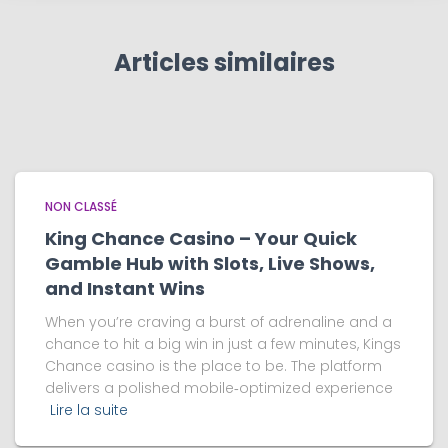
Articles similaires
NON CLASSÉ
King Chance Casino – Your Quick
Gamble Hub with Slots, Live Shows,
and Instant Wins
When you’re craving a burst of adrenaline and a
chance to hit a big win in just a few minutes, Kings
Chance casino is the place to be. The platform
delivers a polished mobile‑optimized experience
Lire la suite