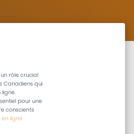
un rôle crucial
les Canadiens qui
ligne.
sentiel pour une
tre conscients
 en ligne