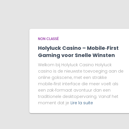
NON CLASSÉ
Holyluck Casino – Mobile‑First
Gaming voor Snelle Winsten
Welkom bij Holyluck Casino Holyluck
casino is de nieuwste toevoeging aan de
online gokscene, met een strakke
mobile‑first interface die meer voelt als
een zak‑formaat avontuur dan een
traditionele desktopervaring. Vanaf het
moment dat je
Lire la suite