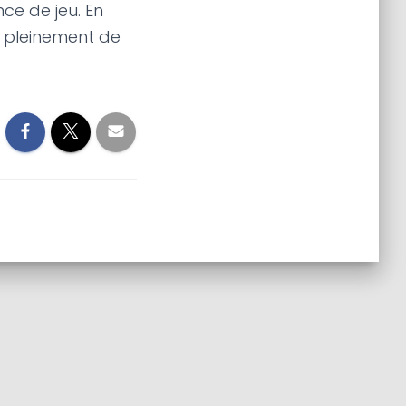
ce de jeu. En
er pleinement de