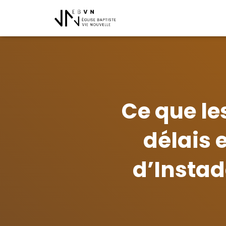
Ce que le
délais e
d’Instad