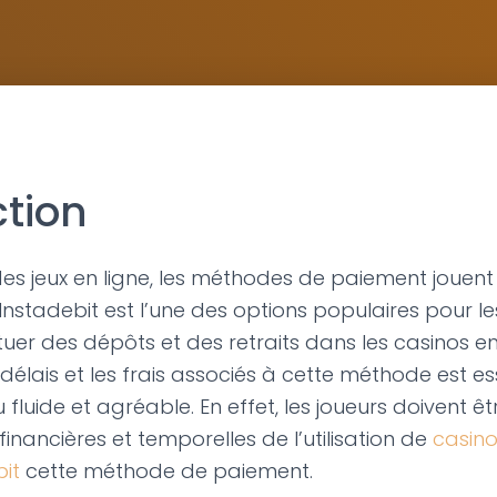
ction
s jeux en ligne, les méthodes de paiement jouent 
 Instadebit est l’une des options populaires pour 
uer des dépôts et des retraits dans les casinos en 
élais et les frais associés à cette méthode est es
 fluide et agréable. En effet, les joueurs doivent ê
financières et temporelles de l’utilisation de
casino
it
cette méthode de paiement.