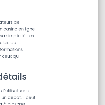
sateurs de
 casino en ligne.
a simplicité. Les
élais de
informations
r ceux qui
détails
l’utilisateur à
un dépôt, il peut
t à d’autres