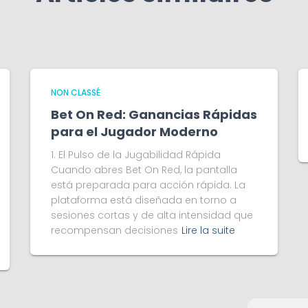
NON CLASSÉ
Bet On Red: Ganancias Rápidas
para el Jugador Moderno
1. El Pulso de la Jugabilidad Rápida
Cuando abres Bet On Red, la pantalla
está preparada para acción rápida. La
plataforma está diseñada en torno a
sesiones cortas y de alta intensidad que
recompensan decisiones
Lire la suite