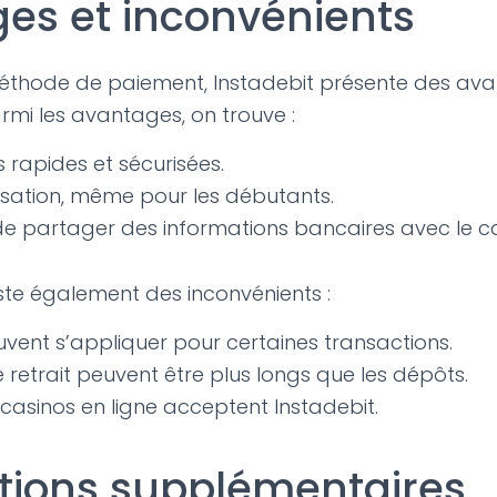
es et inconvénients
hode de paiement, Instadebit présente des ava
rmi les avantages, on trouve :
 rapides et sécurisées.
tilisation, même pour les débutants.
de partager des informations bancaires avec le ca
iste également des inconvénients :
uvent s’appliquer pour certaines transactions.
e retrait peuvent être plus longs que les dépôts.
 casinos en ligne acceptent Instadebit.
tions supplémentaires