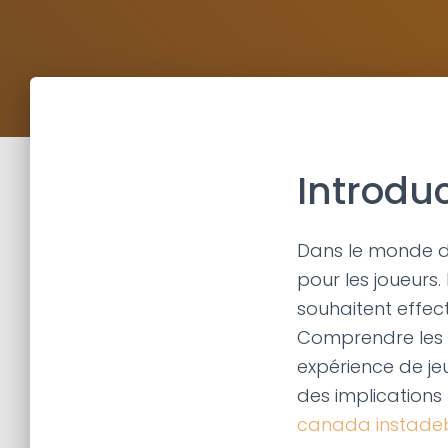
Introdu
Dans le monde de
pour les joueurs.
souhaitent effect
Comprendre les d
expérience de jeu
des implications 
canada instadeb