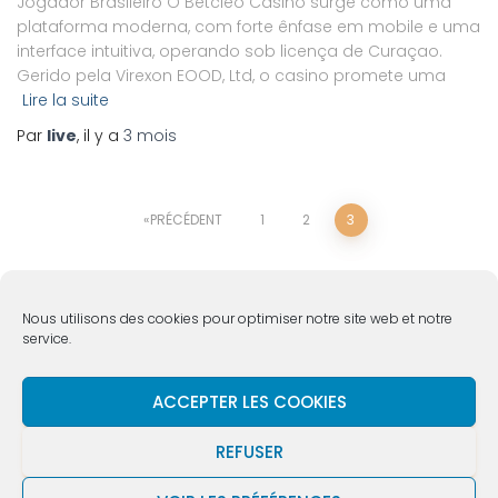
Jogador Brasileiro O Betcleo Casino surge como uma
plataforma moderna, com forte ênfase em mobile e uma
interface intuitiva, operando sob licença de Curaçao.
Gerido pela Virexon EOOD, Ltd, o casino promete uma
Lire la suite
Par
live
, il y a
3 mois
PRÉCÉDENT
1
2
3
Nous utilisons des cookies pour optimiser notre site web et notre
service.
ACCUEIL
VIE DE L’ÉGLISE
QUI SOMMES NOUS ?
ACCEPTER LES COOKIES
REFUSER
MÉDIAS
NOUS SOUTENIR
CONTACT