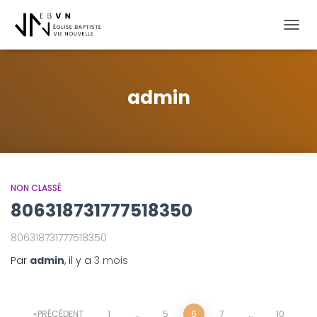
OUVRI
admin
NON CLASSÉ
806318731777518350
806318731777518350
Par
admin
, il y a
3 mois
PRÉCÉDENT
1
…
5
6
7
…
10