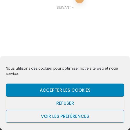
SUIVANT
Nous utilisons des cookies pour optimiser notre site web et notre
service.
ACCUEIL
VIE DE L’ÉGLISE
QUI SOMMES NOUS ?
ACCEPTER LES COOKIES
REFUSER
MÉDIAS
NOUS SOUTENIR
CONTACT
VOIR LES PRÉFÉRENCES
Hestia | Développé par
ThemeIsle