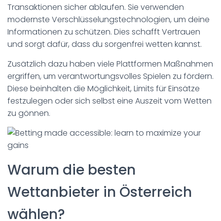
Transaktionen sicher ablaufen. Sie verwenden
modernste Verschlüsselungstechnologien, um deine
Informationen zu schützen. Dies schafft Vertrauen
und sorgt dafür, dass du sorgenfrei wetten kannst.
Zusätzlich dazu haben viele Plattformen Maßnahmen
ergriffen, um verantwortungsvolles Spielen zu fördern.
Diese beinhalten die Möglichkeit, Limits für Einsätze
festzulegen oder sich selbst eine Auszeit vom Wetten
zu gönnen.
Warum die besten
Wettanbieter in Österreich
wählen?