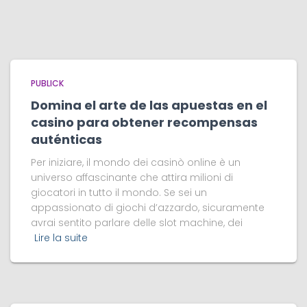
PUBLICK
Domina el arte de las apuestas en el
casino para obtener recompensas
auténticas
Per iniziare, il mondo dei casinò online è un
universo affascinante che attira milioni di
giocatori in tutto il mondo. Se sei un
appassionato di giochi d’azzardo, sicuramente
avrai sentito parlare delle slot machine, dei
Lire la suite