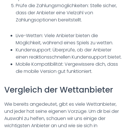
Prüfe die Zahlungsmöglichkeiten: Stelle sicher,
dass der Anbieter eine Vielzahl von
Zahlungsoptionen bereitstellt.
Live-Wetten: Viele Anbieter bieten die
Möglichkeit, während eines Spiels zu wetten.
Kundensupport: Überprüfe, ob der Anbieter
einen reaktionsschnellen Kundensupport bietet.
Mobile Kompatibilität: Vergewissere dich, dass
die mobile Version gut funktioniert.
Vergleich der Wettanbieter
Wie bereits angedeutet, gibt es viele Wettanbieter,
und jeder hat seine eigenen Vorzüge. Um dir bei der
Auswahl zu helfen, schauen wir uns einige der
wichtigsten Anbieter an und wie sie sich in