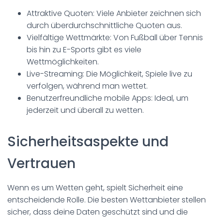
Attraktive Quoten: Viele Anbieter zeichnen sich
durch überdurchschnittliche Quoten aus.
Vielfältige Wettmärkte: Von Fußball über Tennis
bis hin zu E-Sports gibt es viele
Wettmöglichkeiten.
Live-Streaming: Die Möglichkeit, Spiele live zu
verfolgen, während man wettet.
Benutzerfreundliche mobile Apps: Ideal, um
jederzeit und überall zu wetten.
Sicherheitsaspekte und
Vertrauen
Wenn es um Wetten geht, spielt Sicherheit eine
entscheidende Rolle. Die besten Wettanbieter stellen
sicher, dass deine Daten geschützt sind und die