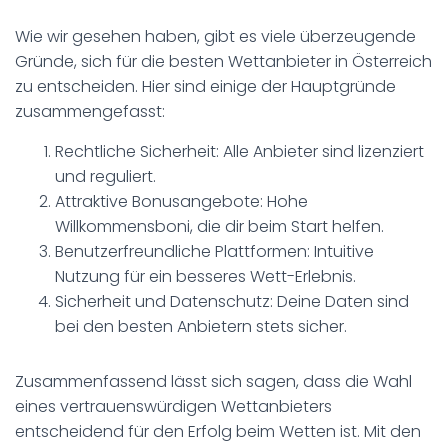
Wie wir gesehen haben, gibt es viele überzeugende
Gründe, sich für die besten Wettanbieter in Österreich
zu entscheiden. Hier sind einige der Hauptgründe
zusammengefasst:
Rechtliche Sicherheit: Alle Anbieter sind lizenziert
und reguliert.
Attraktive Bonusangebote: Hohe
Willkommensboni, die dir beim Start helfen.
Benutzerfreundliche Plattformen: Intuitive
Nutzung für ein besseres Wett-Erlebnis.
Sicherheit und Datenschutz: Deine Daten sind
bei den besten Anbietern stets sicher.
Zusammenfassend lässt sich sagen, dass die Wahl
eines vertrauenswürdigen Wettanbieters
entscheidend für den Erfolg beim Wetten ist. Mit den