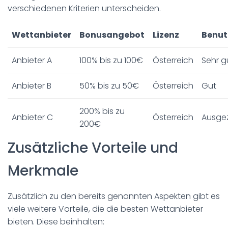
verschiedenen Kriterien unterscheiden.
Wettanbieter
Bonusangebot
Lizenz
Benut
Anbieter A
100% bis zu 100€
Österreich
Sehr g
Anbieter B
50% bis zu 50€
Österreich
Gut
200% bis zu
Anbieter C
Österreich
Ausge
200€
Zusätzliche Vorteile und
Merkmale
Zusätzlich zu den bereits genannten Aspekten gibt es
viele weitere Vorteile, die die besten Wettanbieter
bieten. Diese beinhalten: