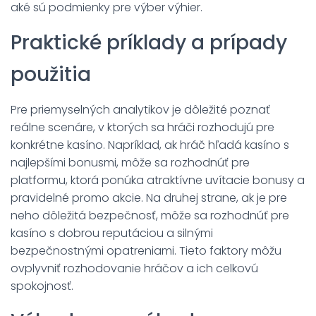
aké sú podmienky pre výber výhier.
Praktické príklady a prípady
použitia
Pre priemyselných analytikov je dôležité poznať
reálne scenáre, v ktorých sa hráči rozhodujú pre
konkrétne kasíno. Napríklad, ak hráč hľadá kasíno s
najlepšími bonusmi, môže sa rozhodnúť pre
platformu, ktorá ponúka atraktívne uvítacie bonusy a
pravidelné promo akcie. Na druhej strane, ak je pre
neho dôležitá bezpečnosť, môže sa rozhodnúť pre
kasíno s dobrou reputáciou a silnými
bezpečnostnými opatreniami. Tieto faktory môžu
ovplyvniť rozhodovanie hráčov a ich celkovú
spokojnosť.