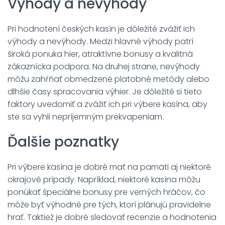
Výhody a nevýhody
Pri hodnotení českých kasín je dôležité zvážiť ich
výhody a nevýhody. Medzi hlavné výhody patrí
široká ponuka hier, atraktívne bonusy a kvalitná
zákaznícka podpora. Na druhej strane, nevýhody
môžu zahŕňať obmedzené platobné metódy alebo
dlhšie časy spracovania výhier. Je dôležité si tieto
faktory uvedomiť a zvážiť ich pri výbere kasína, aby
ste sa vyhli nepríjemným prekvapeniam.
Ďalšie poznatky
Pri výbere kasína je dobré mať na pamäti aj niektoré
okrajové prípady. Napríklad, niektoré kasína môžu
ponúkať špeciálne bonusy pre verných hráčov, čo
môže byť výhodné pre tých, ktorí plánujú pravidelne
hrať. Taktiež je dobré sledovať recenzie a hodnotenia