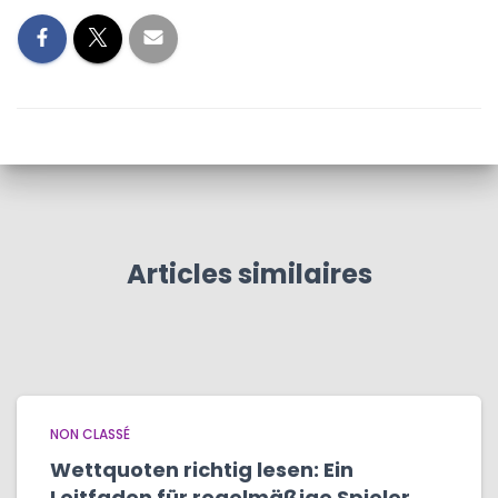
Articles similaires
NON CLASSÉ
Wettquoten richtig lesen: Ein
Leitfaden für regelmäßige Spieler