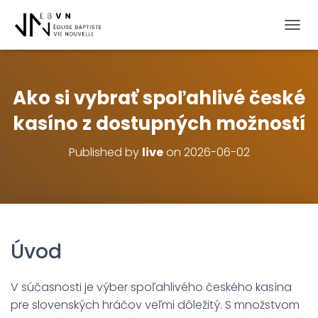
OUVRI
Ako si vybrať spoľahlivé české
kasíno z dostupných možností
Published by
live
on
2026-06-02
Úvod
V súčasnosti je výber spoľahlivého českého kasína
pre slovenských hráčov veľmi dôležitý. S množstvom